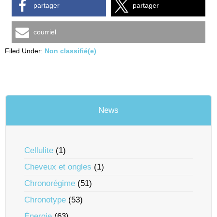
partager
partager
courriel
Filed Under:
Non classifié(e)
News
Cellulite
(1)
Cheveux et ongles
(1)
Chronorégime
(51)
Chronotype
(53)
Énergie
(63)