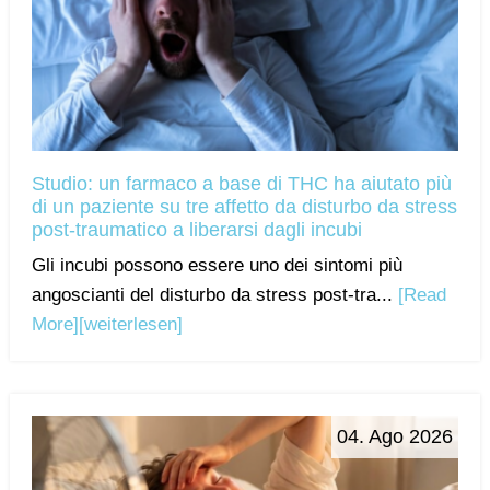
Studio: un farmaco a base di THC ha aiutato più
di un paziente su tre affetto da disturbo da stress
post-traumatico a liberarsi dagli incubi
Gli incubi possono essere uno dei sintomi più
angoscianti del disturbo da stress post-tra...
[Read
More]
[weiterlesen]
04. Ago 2026