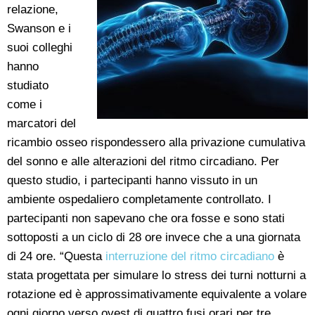
relazione,
Swanson e i
suoi colleghi
hanno
studiato
come i
marcatori del
ricambio osseo rispondessero alla privazione cumulativa
del sonno e alle alterazioni del ritmo circadiano. Per
questo studio, i partecipanti hanno vissuto in un
ambiente ospedaliero completamente controllato. I
partecipanti non sapevano che ora fosse e sono stati
sottoposti a un ciclo di 28 ore invece che a una giornata
di 24 ore. “Questa
interruzione del ritmo circadiano
è
stata progettata per simulare lo stress dei turni notturni a
rotazione ed è approssimativamente equivalente a volare
ogni giorno verso ovest di quattro fusi orari per tre