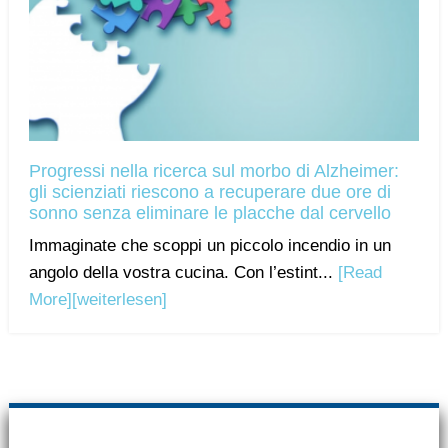
Progressi nella ricerca sul morbo di Alzheimer:
gli scienziati riescono a recuperare due ore di
sonno senza eliminare le placche dal cervello
Immaginate che scoppi un piccolo incendio in un
angolo della vostra cucina. Con l’estint...
[Read
More]
[weiterlesen]