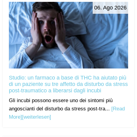
06. Ago 2026
Studio: un farmaco a base di THC ha aiutato più
di un paziente su tre affetto da disturbo da stress
post-traumatico a liberarsi dagli incubi
Gli incubi possono essere uno dei sintomi più
angoscianti del disturbo da stress post-tra...
[Read
More]
[weiterlesen]