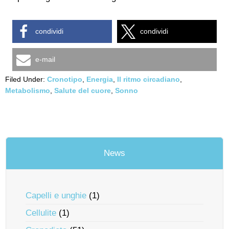
condividi
condividi
e-mail
Filed Under:
Cronotipo
,
Energia
,
Il ritmo circadiano
,
Metabolismo
,
Salute del cuore
,
Sonno
News
Capelli e unghie
(1)
Cellulite
(1)