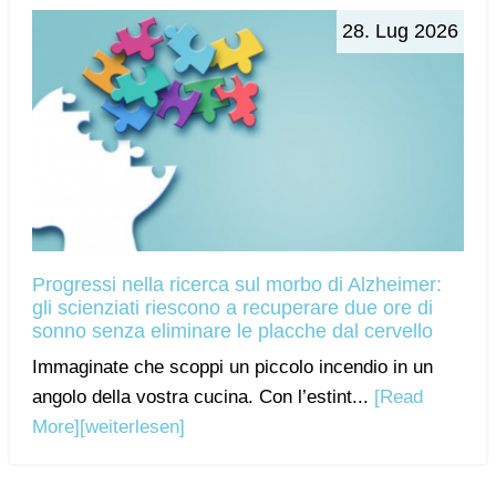
28. Lug 2026
Progressi nella ricerca sul morbo di Alzheimer:
gli scienziati riescono a recuperare due ore di
sonno senza eliminare le placche dal cervello
Immaginate che scoppi un piccolo incendio in un
angolo della vostra cucina. Con l’estint...
[Read
More]
[weiterlesen]