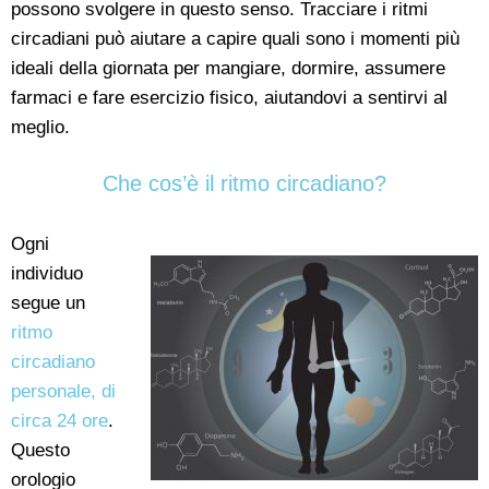
possono svolgere in questo senso. Tracciare i ritmi
circadiani può aiutare a capire quali sono i momenti più
ideali della giornata per mangiare, dormire, assumere
farmaci e fare esercizio fisico, aiutandovi a sentirvi al
meglio.
Che cos’è il ritmo circadiano?
Ogni
individuo
segue un
ritmo
circadiano
personale, di
circa 24 ore
.
Questo
orologio