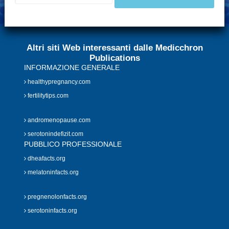
Altri siti Web interessanti dalle Medicchron
Publications
INFORMAZIONE GENERALE
healthypregnancy.com
fertilitytips.com
andromenopause.com
serotonindefizit.com
PUBBLICO PROFESSIONALE
dheafacts.org
melatoninfacts.org
pregnenolonfacts.org
serotoninfacts.org