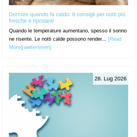
Dormire quando fa caldo: 8 consigli per notti più
fresche e riposanti
Quando le temperature aumentano, spesso il sonno
ne risente. Le notti calde possono render...
[Read
More]
[weiterlesen]
28. Lug 2026