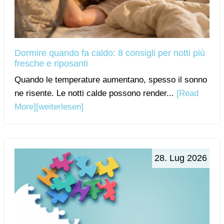
Dormire quando fa caldo: 8 consigli per notti più
fresche e riposanti
Quando le temperature aumentano, spesso il sonno
ne risente. Le notti calde possono render...
[Read
More]
[weiterlesen]
28. Lug 2026