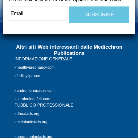
Altri siti Web interessanti dalle Medicchron
Publications
INFORMAZIONE GENERALE
healthypregnancy.com
fertilitytips.com
andromenopause.com
serotonindefizit.com
PUBBLICO PROFESSIONALE
dheafacts.org
melatoninfacts.org
pregnenolonfacts.org