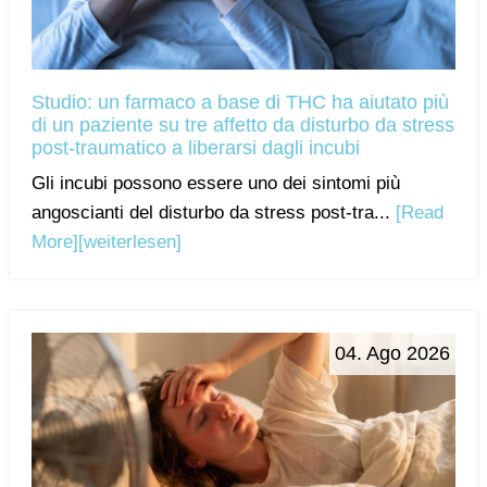
Studio: un farmaco a base di THC ha aiutato più
di un paziente su tre affetto da disturbo da stress
post-traumatico a liberarsi dagli incubi
Gli incubi possono essere uno dei sintomi più
angoscianti del disturbo da stress post-tra...
[Read
More]
[weiterlesen]
04. Ago 2026