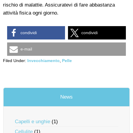
rischio di malattie. Assicuratevi di fare abbastanza
attività fisica ogni giorno.
condividi
condividi
e-mail
Filed Under:
Invecchiamento
,
Pelle
News
Capelli e unghie
(1)
Cellulite
(1)