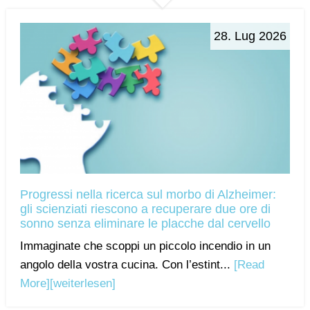
28. Lug 2026
Progressi nella ricerca sul morbo di Alzheimer:
gli scienziati riescono a recuperare due ore di
sonno senza eliminare le placche dal cervello
Immaginate che scoppi un piccolo incendio in un
angolo della vostra cucina. Con l’estint...
[Read
More]
[weiterlesen]