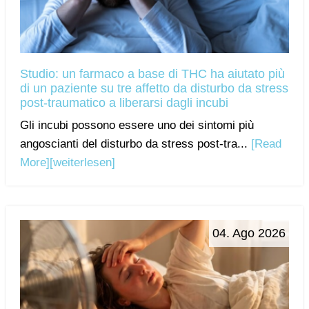
Studio: un farmaco a base di THC ha aiutato più
di un paziente su tre affetto da disturbo da stress
post-traumatico a liberarsi dagli incubi
Gli incubi possono essere uno dei sintomi più
angoscianti del disturbo da stress post-tra...
[Read
More]
[weiterlesen]
04. Ago 2026