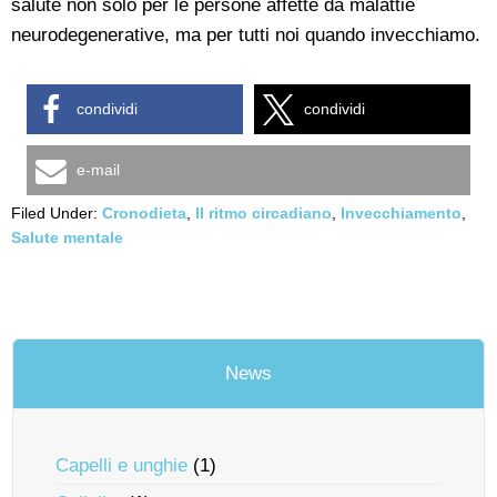
salute non solo per le persone affette da malattie
neurodegenerative, ma per tutti noi quando invecchiamo.
condividi
condividi
e-mail
Filed Under:
Cronodieta
,
Il ritmo circadiano
,
Invecchiamento
,
Salute mentale
News
Capelli e unghie
(1)