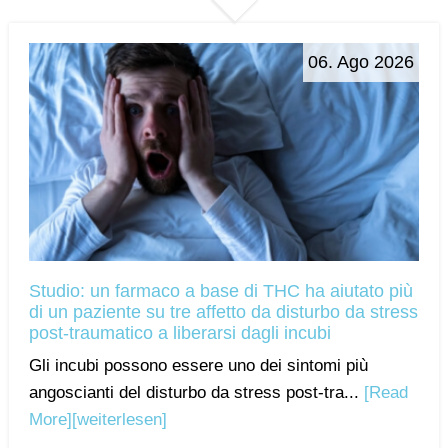
06. Ago 2026
Studio: un farmaco a base di THC ha aiutato più
di un paziente su tre affetto da disturbo da stress
post-traumatico a liberarsi dagli incubi
Gli incubi possono essere uno dei sintomi più
angoscianti del disturbo da stress post-tra...
[Read
More]
[weiterlesen]