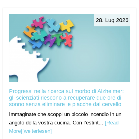
28. Lug 2026
Progressi nella ricerca sul morbo di Alzheimer:
gli scienziati riescono a recuperare due ore di
sonno senza eliminare le placche dal cervello
Immaginate che scoppi un piccolo incendio in un
angolo della vostra cucina. Con l’estint...
[Read
More]
[weiterlesen]