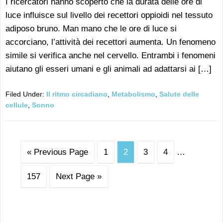
I ricercatori hanno scoperto che la durata delle ore di
luce influisce sul livello dei recettori oppioidi nel tessuto
adiposo bruno. Man mano che le ore di luce si
accorciano, l’attività dei recettori aumenta. Un fenomeno
simile si verifica anche nel cervello. Entrambi i fenomeni
aiutano gli esseri umani e gli animali ad adattarsi ai […]
Filed Under:
Il ritmo circadiano
,
Metabolismo
,
Salute delle
cellule
,
Sonno
« Previous Page
1
2
3
4
…
157
Next Page »