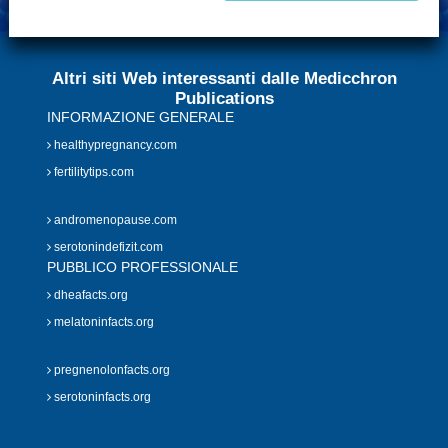
Altri siti Web interessanti dalle Medicchron
Publications
INFORMAZIONE GENERALE
healthypregnancy.com
fertilitytips.com
andromenopause.com
serotonindefizit.com
PUBBLICO PROFESSIONALE
dheafacts.org
melatoninfacts.org
pregnenolonfacts.org
serotoninfacts.org