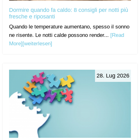
Dormire quando fa caldo: 8 consigli per notti più
fresche e riposanti
Quando le temperature aumentano, spesso il sonno
ne risente. Le notti calde possono render...
[Read
More]
[weiterlesen]
28. Lug 2026