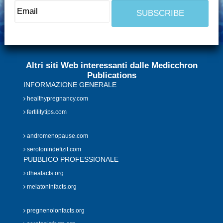
Altri siti Web interessanti dalle Medicchron
Publications
INFORMAZIONE GENERALE
healthypregnancy.com
fertilitytips.com
andromenopause.com
serotonindefizit.com
PUBBLICO PROFESSIONALE
dheafacts.org
melatoninfacts.org
pregnenolonfacts.org