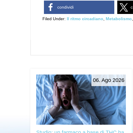
condividi
c
Filed Under:
Il ritmo circadiano
,
Metabolismo
06. Ago 2026
Studio: un farmaco a base di THC ha