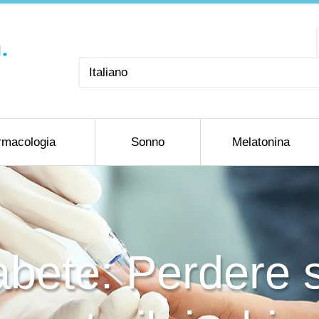
Scegli
una
lingua
rmacologia
Sonno
Melatonina
bete: Perdere s