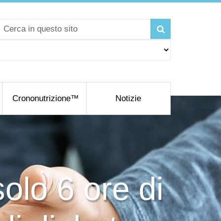
Crononutrizione™
Notizie
olo 6 ore di