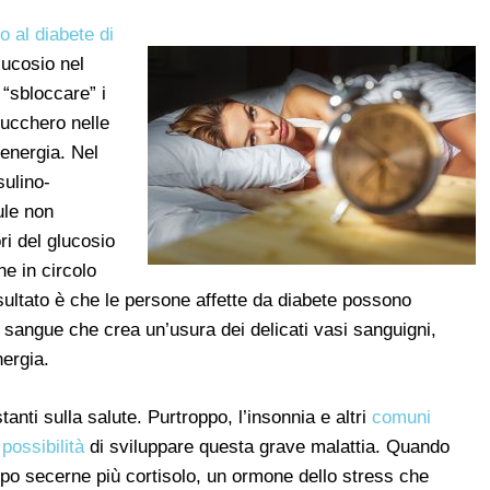
o al diabete di
lucosio nel
 “sbloccare” i
 zucchero nelle
 energia. Nel
sulino-
lule non
ri del glucosio
e in circolo
risultato è che le persone affette da diabete possono
 sangue che crea un’usura dei delicati vasi sanguigni,
nergia.
stanti sulla salute. Purtroppo, l’insonnia e altri
comuni
possibilità
di sviluppare questa grave malattia. Quando
rpo secerne più cortisolo, un ormone dello stress che