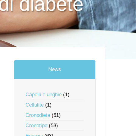
di diabete
News
Capelli e unghie
(1)
Cellulite
(1)
Cronodieta
(51)
Cronotipo
(53)
Energia
(63)