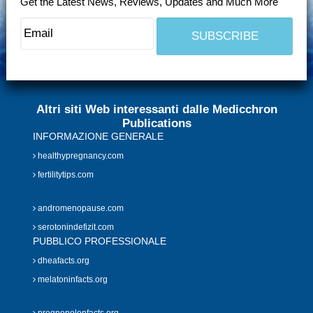
Get the Latest News, Reviews, Updates and Much More
Altri siti Web interessanti dalle Medicchron
Publications
INFORMAZIONE GENERALE
healthypregnancy.com
fertilitytips.com
andromenopause.com
serotonindefizit.com
PUBBLICO PROFESSIONALE
dheafacts.org
melatoninfacts.org