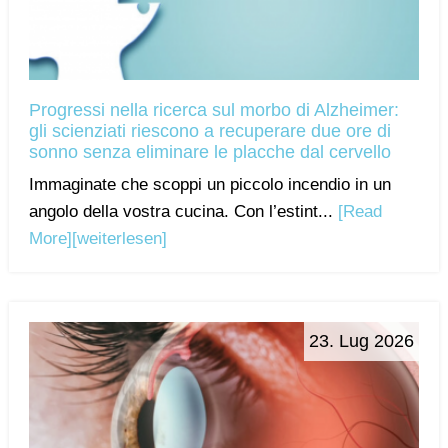
Progressi nella ricerca sul morbo di Alzheimer:
gli scienziati riescono a recuperare due ore di
sonno senza eliminare le placche dal cervello
Immaginate che scoppi un piccolo incendio in un
angolo della vostra cucina. Con l’estint...
[Read
More]
[weiterlesen]
23. Lug 2026