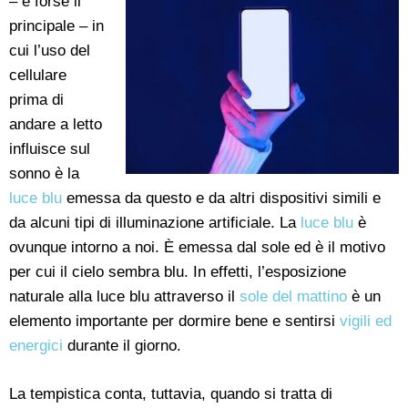
– e forse il
principale – in
cui l’uso del
cellulare
prima di
andare a letto
influisce sul
sonno è la
luce blu
emessa da questo e da altri dispositivi simili e
da alcuni tipi di illuminazione artificiale. La
luce blu
è
ovunque intorno a noi. È emessa dal sole ed è il motivo
per cui il cielo sembra blu. In effetti, l’esposizione
naturale alla luce blu attraverso il
sole del mattino
è un
elemento importante per dormire bene e sentirsi
vigili ed
energici
durante il giorno.
La tempistica conta, tuttavia, quando si tratta di