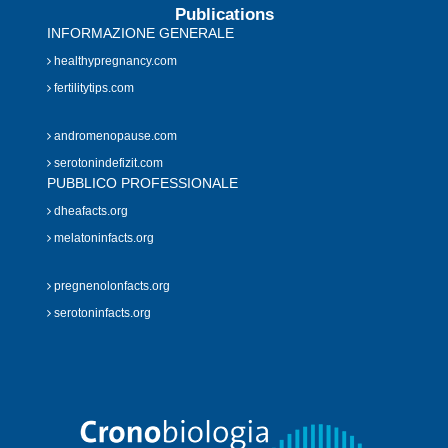
Publications
INFORMAZIONE GENERALE
healthypregnancy.com
fertilitytips.com
andromenopause.com
serotonindefizit.com
PUBBLICO PROFESSIONALE
dheafacts.org
melatoninfacts.org
pregnenolonfacts.org
serotoninfacts.org