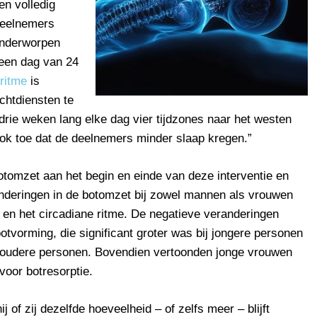
n volledig
deelnemers
onderworpen
 een dag van 24
 ritme
is
chtdiensten te
ie weken lang elke dag vier tijdzones naar het westen
 ook toe dat de deelnemers minder slaap kregen.”
omzet aan het begin en einde van deze interventie en
anderingen in de botomzet bij zowel mannen als vrouwen
p en het circadiane ritme. De negatieve veranderingen
vorming, die significant groter was bij jongere personen
t oudere personen. Bovendien vertoonden jonge vrouwen
voor botresorptie.
j of zij dezelfde hoeveelheid – of zelfs meer – blijft