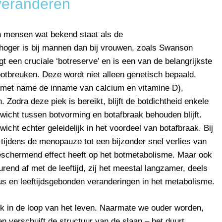
veranderen
en mensen wat bekend staat als de
 hoger is bij mannen dan bij vrouwen, zoals Swanson
t een cruciale ‘botreserve’ en is een van de belangrijkste
botbreuken. Deze wordt niet alleen genetisch bepaald,
(met name de inname van calcium en vitamine D),
Zodra deze piek is bereikt, blijft de botdichtheid enkele
nwicht tussen botvorming en botafbraak behouden blijft.
icht echter geleidelijk in het voordeel van botafbraak. Bij
tijdens de menopauze tot een bijzonder snel verlies van
schermend effect heeft op het botmetabolisme. Maar ook
rend af met de leeftijd, zij het meestal langzamer, deels
us en leeftijdsgebonden veranderingen in het metabolisme.
k in de loop van het leven. Naarmate we ouder worden,
n verschuift de structuur van de slaap – het duurt