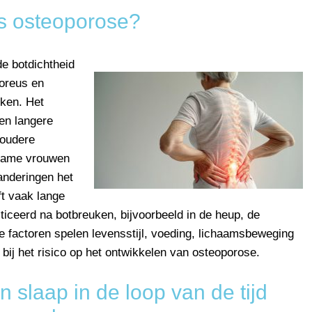
is osteoporose?
e botdichtheid
poreus en
uken. Het
en langere
 oudere
 name vrouwen
nderingen het
ft vaak lange
iceerd na botbreuken, bijvoorbeeld in de heup, de
e factoren spelen levensstijl, voeding, lichaamsbeweging
 bij het risico op het ontwikkelen van osteoporose.
 slaap in de loop van de tijd