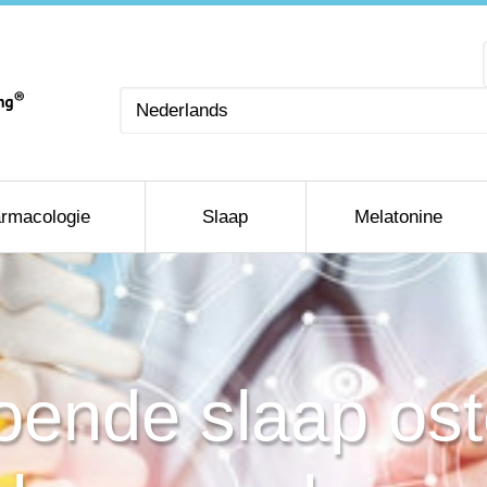
Kies
een
taal
rmacologie
Slaap
Melatonine
oende slaap os