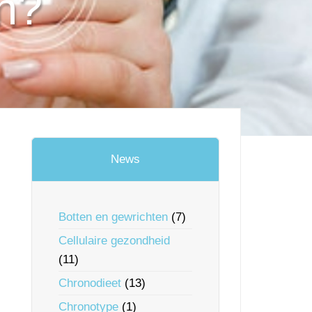
n?
News
Botten en gewrichten
(7)
Cellulaire gezondheid
(11)
Chronodieet
(13)
Chronotype
(1)