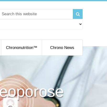
Chrononutrition™
Chrono News
teoporose