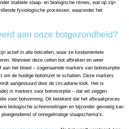
der stabiele slaap- en biologische ritmes, wat op zijn
hillende fysiologische processen, waaronder het
teerd aan onze botgezondheid?
jn actief in alle botcellen, waar ze fundamentele
eren. Wanneer deze cellen bot afbreken en weer
af aan het bloed – zogenaamde markers van botresorptie
kt om de huidige botomzet te schatten. Deze markers
wordt aangestuurd door de circadiane klok. Het is
de) in markers voor botresorptie – dat wil zeggen
die voor botvorming. Dit betekent dat het afbraakproces
ere biologische schommelingen en bijzonder gevoelig kan
t, ploegendienst of onregelmatige slaapschema’s.