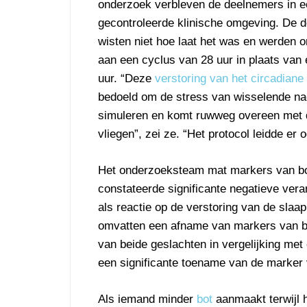
onderzoek verbleven de deelnemers in ee
gecontroleerde klinische omgeving. De 
wisten niet hoe laat het was en werden 
aan een cyclus van 28 uur in plaats van
uur. “Deze
verstoring van het circadiane
bedoeld om de stress van wisselende na
simuleren en komt ruwweg overeen met dr
vliegen”, zei ze. “Het protocol leidde er
Het onderzoeksteam mat markers van bot
constateerde significante negatieve ver
als reactie op de verstoring van de slaa
omvatten een afname van markers van bot
van beide geslachten in vergelijking me
een significante toename van de marker 
Als iemand minder
bot
aanmaakt terwijl hi