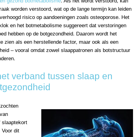
en gezond botmetabolisme
. Als het wordt verstoord, kan
raak worden verstoord, wat op de lange termijn kan leiden
 verhoogd risico op aandoeningen zoals osteoporose. Het
klok en het botmetabolisme suggereert dat verstoringen
vloed hebben op de botgezondheid. Daarom wordt het
te zien als een herstellende factor, maar ook als een
dheid – vooral omdat zowel slaappatronen als botstructuur
nderen.
et verband tussen slaap en
tgezondheid
rzochten
 van
 slaaptekort
 Voor dit