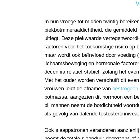
In hun vroege tot midden twintig bereik
piekbotmineraaldichtheid, die gemiddeld
uitlegt. Deze piekwaarde vertegenwoordig
factoren voor het toekomstige risico op 
maar wordt ook beïnvloed door voeding 
lichaamsbeweging en hormonale factoren. 
decennia relatief stabiel, zolang het eve
Met het ouder worden verschuift dit evenw
vrouwen leidt de afname van
oestrogeen
botmassa, aangezien dit hormoon een be
bij mannen neemt de botdichtheid voortdu
als gevolg van dalende testosteronnivea
Ook slaappatronen veranderen aanzienlij
neemt de totale slaapduur doorgaans af e