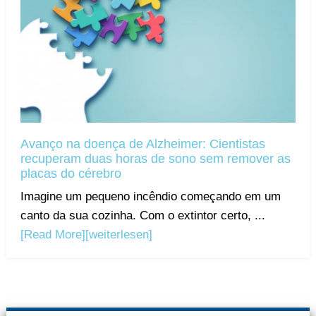
Avanço na doença de Alzheimer: Cientistas
recuperam duas horas de sono sem remover as
placas do cérebro
Imagine um pequeno incêndio começando em um
canto da sua cozinha. Com o extintor certo, ...
[Read More]
[weiterlesen]