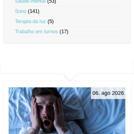
Saúde-mental
(53)
Sono
(141)
Terapia da luz
(5)
Trabalho em turnos
(17)
06. ago 2026