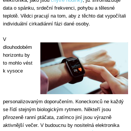
elektronika, jako jsou
chytré hodinky
, již shromažďuje
data o spánku, srdeční frekvenci, pohybu a tělesné
teplotě. Vědci pracují na tom, aby z těchto dat vypočítali
individuální cirkadiánní fázi dané osoby.
V
dlouhodobém
horizontu by
to mohlo vést
k vysoce
personalizovaným doporučením. Koneckonců ne každý
se řídí stejným biologickým rytmem. Někteří jsou
přirozeně ranní ptáčata, zatímco jiní jsou výrazně
aktivnější večer. V budoucnu by nositelná elektronika