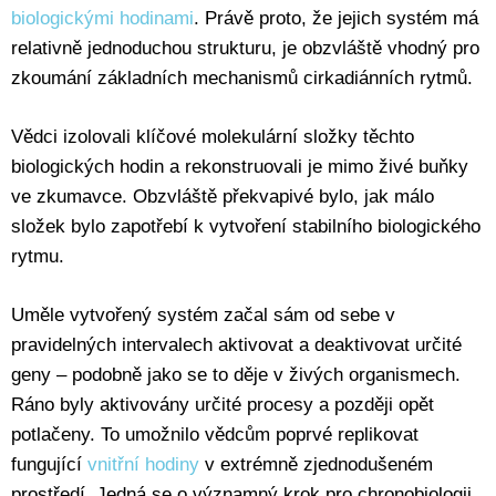
biologickými hodinami
. Právě proto, že jejich systém má
relativně jednoduchou strukturu, je obzvláště vhodný pro
zkoumání základních mechanismů cirkadiánních rytmů.
Vědci izolovali klíčové molekulární složky těchto
biologických hodin a rekonstruovali je mimo živé buňky
ve zkumavce. Obzvláště překvapivé bylo, jak málo
složek bylo zapotřebí k vytvoření stabilního biologického
rytmu.
Uměle vytvořený systém začal sám od sebe v
pravidelných intervalech aktivovat a deaktivovat určité
geny – podobně jako se to děje v živých organismech.
Ráno byly aktivovány určité procesy a později opět
potlačeny. To umožnilo vědcům poprvé replikovat
fungující
vnitřní hodiny
v extrémně zjednodušeném
prostředí. Jedná se o významný krok pro chronobiologii.