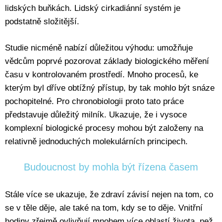
lidských buňkách. Lidský cirkadiánní systém je
podstatně složitější.
Studie nicméně nabízí důležitou výhodu: umožňuje
vědcům poprvé pozorovat základy biologického měření
času v kontrolovaném prostředí. Mnoho procesů, ke
kterým byl dříve obtížný přístup, by tak mohlo být snáze
pochopitelné. Pro chronobiologii proto tato práce
představuje důležitý milník. Ukazuje, že i vysoce
komplexní biologické procesy mohou být založeny na
relativně jednoduchých molekulárních principech.
Budoucnost by mohla být řízena časem
Stále více se ukazuje, že zdraví závisí nejen na tom, co
se v těle děje, ale také na tom, kdy se to děje. Vnitřní
hodiny zřejmě ovlivňují mnohem více oblastí života, než