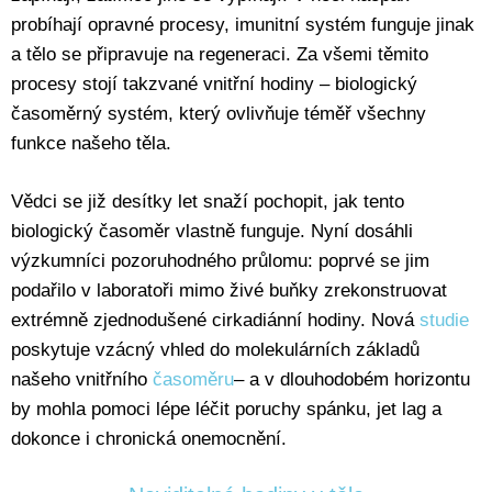
probíhají opravné procesy, imunitní systém funguje jinak
a tělo se připravuje na regeneraci. Za všemi těmito
procesy stojí takzvané vnitřní hodiny – biologický
časoměrný systém, který ovlivňuje téměř všechny
funkce našeho těla.
Vědci se již desítky let snaží pochopit, jak tento
biologický časoměr vlastně funguje. Nyní dosáhli
výzkumníci pozoruhodného průlomu: poprvé se jim
podařilo v laboratoři mimo živé buňky zrekonstruovat
extrémně zjednodušené cirkadiánní hodiny. Nová
studie
poskytuje vzácný vhled do molekulárních základů
našeho vnitřního
časoměru
– a v dlouhodobém horizontu
by mohla pomoci lépe léčit poruchy spánku, jet lag a
dokonce i chronická onemocnění.