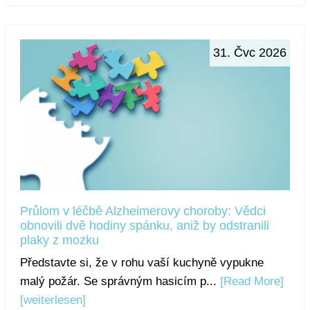
31. Čvc 2026
Průlom v léčbě Alzheimerovy choroby: Vědci
obnovili dvě hodiny spánku, aniž by odstranili
plaky z mozku
Představte si, že v rohu vaší kuchyně vypukne
malý požár. Se správným hasicím p...
[Read More]
[weiterlesen]