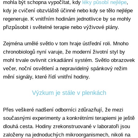
mohla být schopna vypočítat, kdy
léky působí nejlépe
,
kdy je cvičení obzvláště účinné nebo kdy se tělo nejlépe
regeneruje. K vnitřním hodinám jednotlivce by se mohly
přizpůsobit i světelné terapie nebo výživové plány.
Zejména umělé světlo v tom hraje ústřední roli. Mnoho
chronobiologů nyní varuje, že moderní životní styl by
mohl trvale ovlivnit cirkadiánní systém. Světlo obrazovek
večer, noční osvětlení a nepravidelný spánkový režim
mění signály, které řídí vnitřní hodiny.
Výzkum je stále v plenkách
Přes veškeré nadšení odborníci zdůrazňují, že mezi
současnými experimenty a konkrétními terapiemi je ještě
dlouhá cesta. Hodiny zrekonstruované v laboratoři jsou
založeny na jednoduchých mikroorganismech, nikoli na