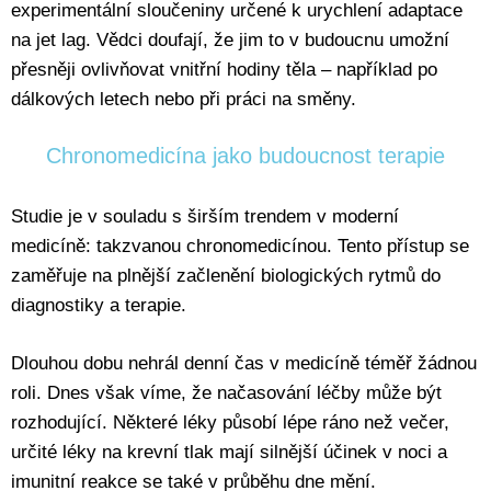
experimentální sloučeniny určené k urychlení adaptace
na jet lag. Vědci doufají, že jim to v budoucnu umožní
přesněji ovlivňovat vnitřní hodiny těla – například po
dálkových letech nebo při práci na směny.
Chronomedicína jako budoucnost terapie
Studie je v souladu s širším trendem v moderní
medicíně: takzvanou chronomedicínou. Tento přístup se
zaměřuje na plnější začlenění biologických rytmů do
diagnostiky a terapie.
Dlouhou dobu nehrál denní čas v medicíně téměř žádnou
roli. Dnes však víme, že načasování léčby může být
rozhodující. Některé léky působí lépe ráno než večer,
určité léky na krevní tlak mají silnější účinek v noci a
imunitní reakce se také v průběhu dne mění.