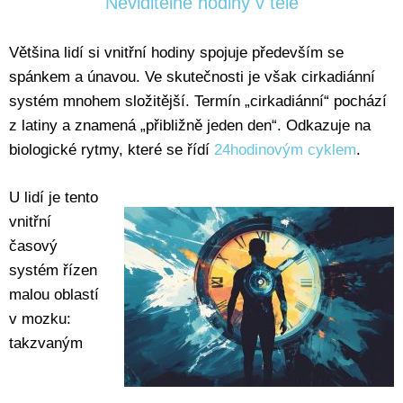
Neviditelné hodiny v těle
Většina lidí si vnitřní hodiny spojuje především se
spánkem a únavou. Ve skutečnosti je však cirkadiánní
systém mnohem složitější. Termín „cirkadiánní“ pochází
z latiny a znamená „přibližně jeden den“. Odkazuje na
biologické rytmy, které se řídí
24hodinovým cyklem
.
U lidí je tento
vnitřní
časový
systém řízen
malou oblastí
v mozku:
takzvaným