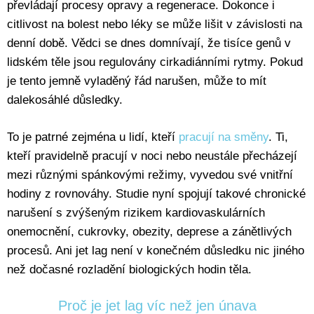
převládají procesy opravy a regenerace. Dokonce i
citlivost na bolest nebo léky se může lišit v závislosti na
denní době. Vědci se dnes domnívají, že tisíce genů v
lidském těle jsou regulovány cirkadiánními rytmy. Pokud
je tento jemně vyladěný řád narušen, může to mít
dalekosáhlé důsledky.
To je patrné zejména u lidí, kteří
pracují na směny
. Ti,
kteří pravidelně pracují v noci nebo neustále přecházejí
mezi různými spánkovými režimy, vyvedou své vnitřní
hodiny z rovnováhy. Studie nyní spojují takové chronické
narušení s zvýšeným rizikem kardiovaskulárních
onemocnění, cukrovky, obezity, deprese a zánětlivých
procesů. Ani jet lag není v konečném důsledku nic jiného
než dočasné rozladění biologických hodin těla.
Proč je jet lag víc než jen únava