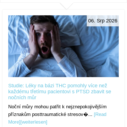
06. Srp 2026
Studie: Léky na bázi THC pomohly více než
každému třetímu pacientovi s PTSD zbavit se
nočních můr
Noční můry mohou patřit k nejznepokojivějším
příznakům posttraumatické stresov�...
[Read
More]
[weiterlesen]