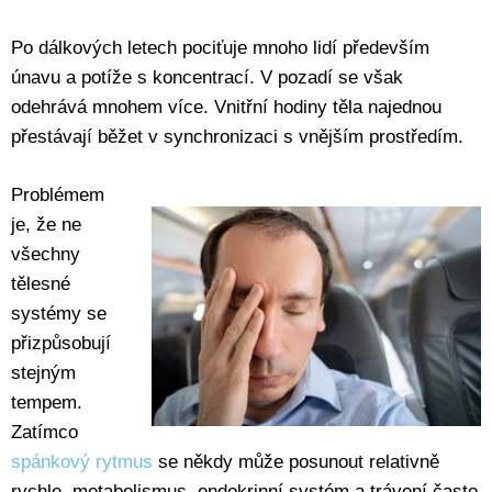
Po dálkových letech pociťuje mnoho lidí především
únavu a potíže s koncentrací. V pozadí se však
odehrává mnohem více. Vnitřní hodiny těla najednou
přestávají běžet v synchronizaci s vnějším prostředím.
Problémem
je, že ne
všechny
tělesné
systémy se
přizpůsobují
stejným
tempem.
Zatímco
spánkový rytmus
se někdy může posunout relativně
rychle, metabolismus, endokrinní systém a trávení často