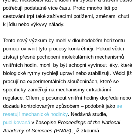
potřebují podstatně více času. Proto mnoho lidí po
cestování trpí také zažívacími potížemi, změnami chuti
k jídlu nebo výkyvy nálady.
Tento nový výzkum by mohl v dlouhodobém horizontu
pomoci ovlivnit tyto procesy konkrétněji. Pokud vědci
získají přesné pochopení molekulárních mechanismů
vnitřních hodin, mohli by být schopni vyvinout léky, které
biologické rytmy rychleji upraví nebo stabilizují. Vědci již
pracují na experimentálních sloučeninách, které se
specificky zaměřují na mechanismy cirkadiánní
regulace. Cílem je posunout vnitřní hodiny dopředu nebo
dozadu kontrolovaným způsobem – podobně jako
se
resetují mechanické hodinky
. Nedávná studie,
publikovaná
v časopise
Proceedings of the National
Academy of Sciences (PNAS)
, již zkoumá