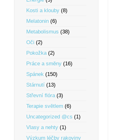
Kosti a klouby
(8)
Melatonin
(6)
Metabolismus
(38)
Oči
(2)
Pokožka
(2)
Práce a smĕny
(16)
Spánek
(150)
Stárnutí
(13)
Střevní flóra
(3)
Terapie svĕtlem
(6)
Uncategorized @cs
(1)
Vlasy a nehty
(1)
Výzkum léčby rakoviny