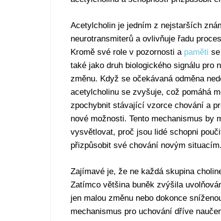
Acetylcholin je jedním z nejstarších zn
neurotransmiterů a ovlivňuje řadu proce
Kromě své role v pozornosti a
paměti
se 
také jako druh biologického signálu pro n
změnu. Když se očekávaná odměna nedos
acetylcholinu se zvyšuje, což pomáhá 
zpochybnit stávající vzorce chování a 
nové možnosti. Tento mechanismus by 
vysvětlovat, proč jsou lidé schopni pouči
přizpůsobit své chování novým situacím
Zajímavé je, že ne každá skupina choli
Zatímco většina buněk zvýšila uvolňová
jen malou změnu nebo dokonce sníženou 
mechanismus pro uchování dříve naučený