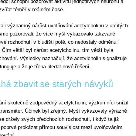
ědci schopni pozorovat aktivitu jednotlivých neuronů a
zvířat téměř v reálném čase.
ali významný nárůst uvolňování acetylcholinu v určitých
jsme pozorovali, že více myší vykazovalo takzvané
své rozhodnutí v bludišti poté, co nedostaly odměnu,“
 Čím větší byl nárůst acetylcholinu, tím větší byla
hování. Výsledky naznačují, že acetylcholin signalizuje
funguje a že je třeba hledat nové řešení.
há zbavit se starých návyků
hování skutečně zodpovědný acetylcholin, výzkumníci snížili
transmiter. Účinek byl zřejmý. Myši vykazovaly výrazně
se držely svých předchozích rozhodnutí, i když ta již
 poprvé prokázat přímou souvislost mezi uvolňováním
hování.