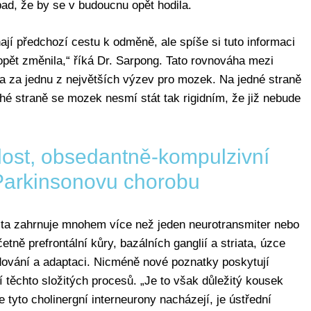
pad, že by se v budoucnu opět hodila.
jí předchozí cestu k odměně, ale spíše si tuto informaci
opět změnila,“ říká Dr. Sarpong. Tato rovnováha mezi
na za jednu z největších výzev pro mozek. Na jedné straně
uhé straně se mozek nesmí stát tak rigidním, že již nebude
lost, obsedantně-kompulzivní
Parkinsonovu chorobu
ilita zahrnuje mnohem více než jeden neurotransmiter nebo
tně prefrontální kůry, bazálních ganglií a striata, úzce
dování a adaptaci. Nicméně nové poznatky poskytují
 těchto složitých procesů. „Je to však důležitý kousek
e tyto cholinergní interneurony nacházejí, je ústřední