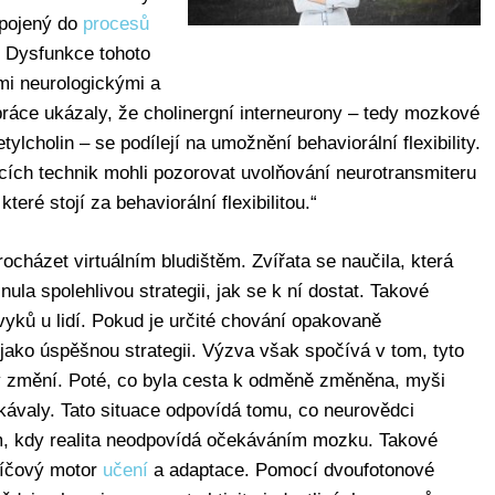
apojený do
procesů
. Dysfunkce tohoto
mi neurologickými a
ráce ukázaly, že cholinergní interneurony – tedy mozkové
ylcholin – se podílejí na umožnění behaviorální flexibility.
ích technik mohli pozorovat uvolňování neurotransmiteru
ré stojí za behaviorální flexibilitou.“
rocházet virtuálním bludištěm. Zvířata se naučila, která
ula spolehlivou strategii, jak se k ní dostat. Takové
vyků u lidí. Pokud je určité chování opakovaně
ako úspěšnou strategii. Výzva však spočívá v tom, tyto
 změní. Poté, co byla cesta k odměně změněna, myši
ávaly. Tato situace odpovídá tomu, co neurovědci
m, kdy realita neodpovídá očekáváním mozku. Takové
líčový motor
učení
a adaptace. Pomocí dvoufotonové