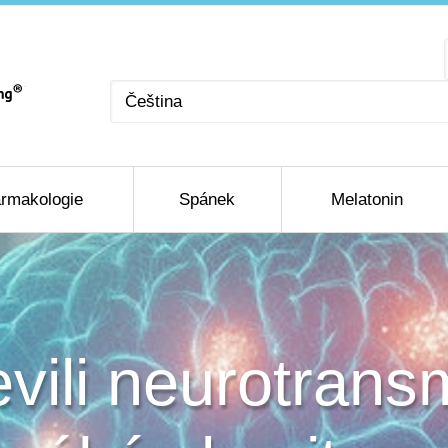
Zvolte
jazyk
rmakologie
Spánek
Melatonin
vili neurotransm