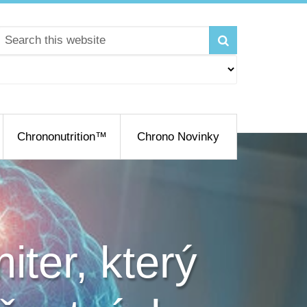
Chrononutrition™
Chrono Novinky
iter, který