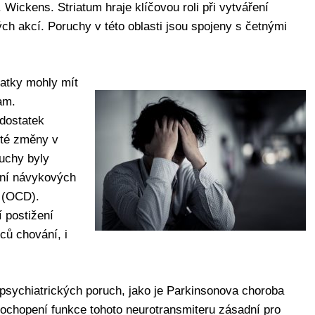
 Wickens. Striatum hraje klíčovou roli při vytváření
ch akcí. Poruchy v této oblasti jsou spojeny s četnými
atky mohly mít
am.
dostatek
sté změny v
uchy byly
ání návykových
 (OCD).
 postižení
ců chování, i
opsychiatrických poruch, jako je Parkinsonova choroba
 pochopení funkce tohoto neurotransmiteru zásadní pro