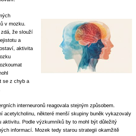
ámých
sů v mozku.
zdá, že slouží
ejistotu a
taví, aktivita
mozku
prozkoumat
mohl
t se z chyb a
.
nergních interneuronů reagovala stejným způsobem.
ní acetylcholinu, některé menší skupiny buněk vykazovaly
aktivitu. Podle výzkumníků by to mohl být důležitý
ch informací. Mozek tedy starou strategii okamžitě