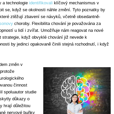
y a technologie
identifikovali
klíčový mechanismus v
t se, když se okolnosti náhle změní. Tyto poznatky by
které ztěžují zbavení se návyků, včetně obsedantně-
sonovy
choroby. Flexibilita chování je považována za
hopností u lidí i zvířat. Umožňuje nám reagovat na nové
 strategie, když obvyklé chování již nevede k
sti by jedinci opakovaně činili stejná rozhodnutí, i když
adem změn v
 protože
eurologického
novanou činnost
il spoluautor studie
oskytly důkazy o
 hrají důležitou
vané nervové buňky