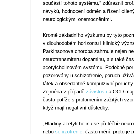
součástí tohoto systému,“ zdůraznil prof.
návyků, hodnocení odměn a řízení cílený
neurologickými onemocněními.
Kromě základního výzkumu by tyto pozn
v dlouhodobém horizontu i klinický význ
Parkinsonova choroba zahrnuje nejen ne
neurotransmiteru dopaminu, ale také ča
acetylcholinovém systému. Podobné por
pozorovány u schizofrenie, poruch užív
látek a obsedantně-kompulzivní poruchy
Zejména v případě
závislosti
a OCD mají
často potíže s prolomením zažitých vzor
když mají negativní důsledky.
„Hladiny acetylcholinu se při léčbě neur
nebo
schizofrenie
, často mění; proto je