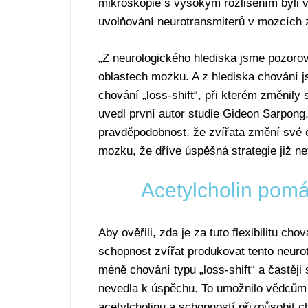
mikroskopie s vysokým rozlišením byli v
uvolňování neurotransmiterů v mozcích 
„Z neurologického hlediska jsme pozorov
oblastech mozku. A z hlediska chování 
chování „loss-shift“, při kterém změnily 
uvedl první autor studie Gideon Sarpong.
pravděpodobnost, že zvířata změní své c
mozku, že dříve úspěšná strategie již ne
Acetylcholin pomá
Aby ověřili, zda je za tuto flexibilitu c
schopnost zvířat produkovat tento neuro
méně chování typu „loss-shift“ a častěji 
nevedla k úspěchu. To umožnilo vědcům
acetylcholinu a schopností přizpůsobit c