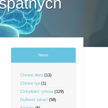
 špatných
News
Chrono dieta
(13)
Chrono typ
(1)
Cirkadiální rytmus
(129)
Duševní zdraví
(58)
Energie
(5)