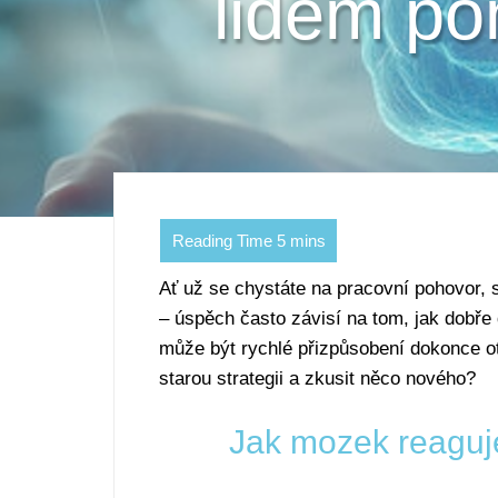
lidem po
Ať už se chystáte na pracovní pohovor,
– úspěch často závisí na tom, jak dobře
může být rychlé přizpůsobení dokonce ot
starou strategii a zkusit něco nového?
Jak mozek reaguj