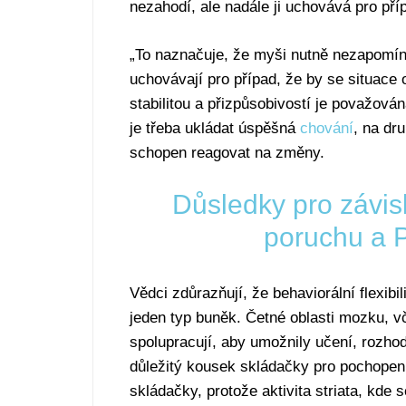
nezahodí, ale nadále ji uchovává pro pří
„To naznačuje, že myši nutně nezapomína
uchovávají pro případ, že by se situace 
stabilitou a přizpůsobivostí je považová
je třeba ukládat úspěšná
chování
, na dr
schopen reagovat na změny.
Důsledky pro závis
poruchu a 
Vědci zdůrazňují, že behaviorální flexib
jeden typ buněk. Četné oblasti mozku, vče
spolupracují, aby umožnily učení, rozho
důležitý kousek skládačky pro pochopení
skládačky, protože aktivita striata, kde s