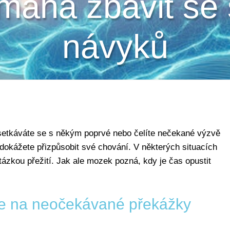
máhá zbavit se
návyků
 setkáváte se s někým poprvé nebo čelíte nečekané výzvě
 dokážete přizpůsobit své chování. V některých situacích
ázkou přežití. Jak ale mozek pozná, kdy je čas opustit
e na neočekávané překážky