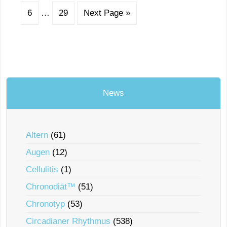
6
…
29
Next Page »
News
Altern
(61)
Augen
(12)
Cellulitis
(1)
Chronodiät™
(51)
Chronotyp
(53)
Circadianer Rhythmus
(538)