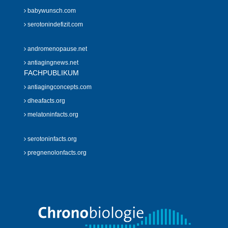
babywunsch.com
serotonindefizit.com
andromenopause.net
antiagingnews.net
FACHPUBLIKUM
antiagingconcepts.com
dheafacts.org
melatoninfacts.org
serotoninfacts.org
pregnenolonfacts.org