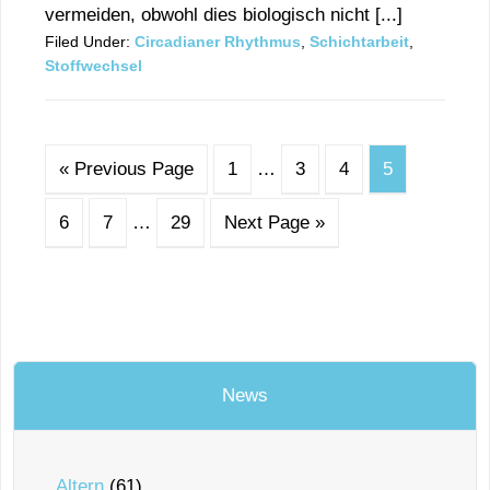
vermeiden, obwohl dies biologisch nicht [...]
Filed Under:
Circadianer Rhythmus
,
Schichtarbeit
,
Stoffwechsel
« Previous Page
1
…
3
4
5
6
7
…
29
Next Page »
News
Altern
(61)