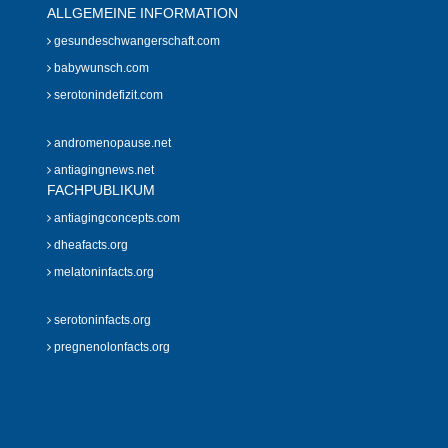
ALLGEMEINE INFORMATION
gesundeschwangerschaft.com
babywunsch.com
serotonindefizit.com
andromenopause.net
antiagingnews.net
FACHPUBLIKUM
antiagingconcepts.com
dheafacts.org
melatoninfacts.org
serotoninfacts.org
pregnenolonfacts.org