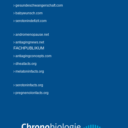
gesundeschwangerschaft.com
babywunsch.com
serotonindefizit.com
andromenopause.net
antiagingnews.net
FACHPUBLIKUM
antiagingconcepts.com
dheafacts.org
melatoninfacts.org
serotoninfacts.org
pregnenolonfacts.org