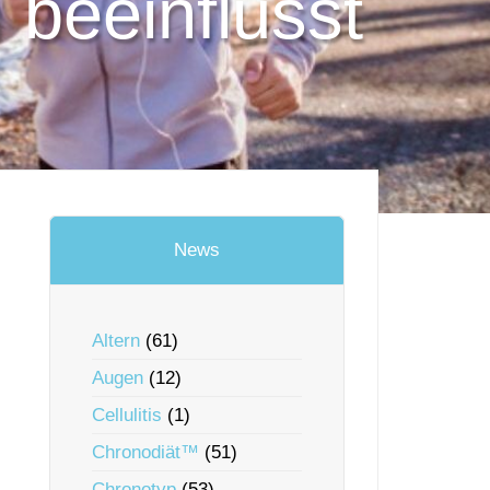
 beeinflusst
News
Altern
(61)
Augen
(12)
Cellulitis
(1)
Chronodiät™
(51)
Chronotyp
(53)