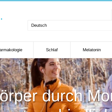
Sprache
auswählen
armakologie
Schlaf
Melatonin
Körper durch Mo