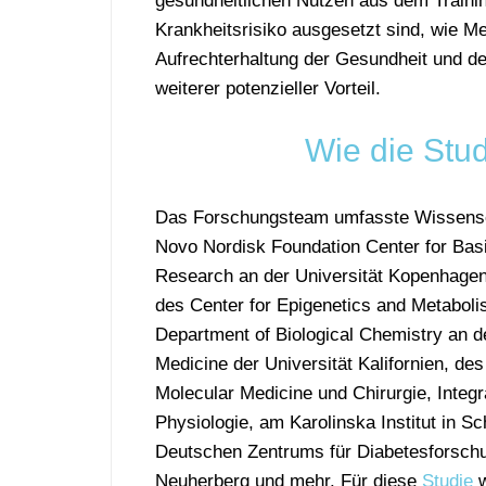
gesundheitlichen Nutzen aus dem Traini
Krankheitsrisiko ausgesetzt sind, wie Me
Aufrechterhaltung der Gesundheit und d
weiterer potenzieller Vorteil.
Wie die Stu
Das Forschungsteam umfasste Wissensc
Novo Nordisk Foundation Center for Bas
Research an der Universität Kopenhage
des Center for Epigenetics and Metabol
Department of Biological Chemistry an d
Medicine der Universität Kalifornien, de
Molecular Medicine und Chirurgie, Integr
Physiologie, am Karolinska Institut in S
Deutschen Zentrums für Diabetesforschu
Neuherberg und mehr. Für diese
Studie
w