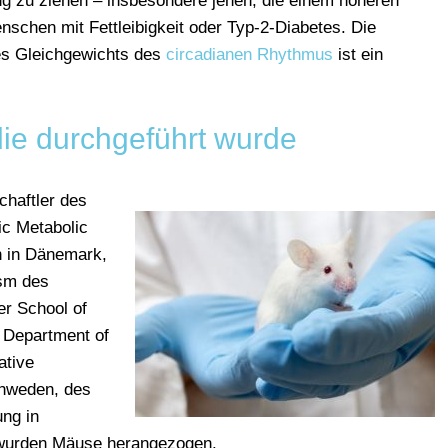
ng zu ziehen – insbesondere jenen, die einem höheren
nschen mit Fettleibigkeit oder Typ-2-Diabetes. Die
es Gleichgewichts des
circadianen Rhythmus
ist ein
die durchgeführt wurde
haftler des
ic Metabolic
n in Dänemark,
ism des
er School of
s Department of
ative
chweden, des
ng in
urden Mäuse herangezogen.