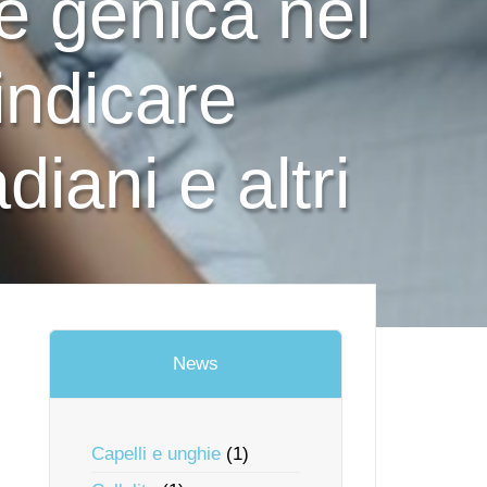
e genica nel
indicare
diani e altri
News
Capelli e unghie
(1)