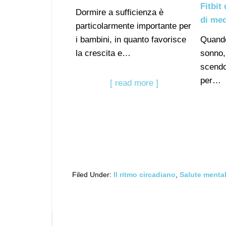
Fitbit
Dormire a sufficienza è
di med
particolarmente importante per
i bambini, in quanto favorisce
Quando 
la crescita e…
sonno,
scend
per…
[ read more ]
Filed Under:
Il ritmo circadiano
,
Salute menta