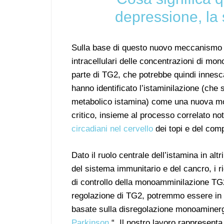
depressione, la 
Sulla base di questo nuovo meccanismo d’
intracellulari delle concentrazioni di mo
parte di TG2, che potrebbe quindi innescar
hanno identificato l’istaminilazione (che 
metabolico istamina) come una nuova mod
critico, insieme al processo correlato n
circadiani nel cervello
dei topi e del com
Dato il ruolo centrale dell’istamina in altr
del sistema immunitario e del cancro, i r
di controllo della monoamminilazione TG2
regolazione di TG2, potremmo essere in g
basate sulla disregolazione monoaminergi
Parkinson
“. Il nostro lavoro rappresent