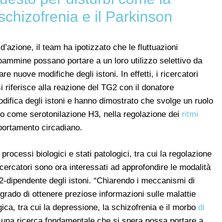
schizofrenia e il Parkinson
azione, il team ha ipotizzato che le fluttuazioni
noammine possano portare a un loro utilizzo selettivo da
e nuove modifiche degli istoni. In effetti, i ricercatori
si riferisce alla reazione del TG2 con il donatore
ifica degli istoni e hanno dimostrato che svolge un ruolo
oto come serotonilazione H3, nella regolazione dei
ritmi
portamento circadiano.
i processi biologici e stati patologici, tra cui la regolazione
icercatori sono ora interessati ad approfondire le modalità
-dipendente degli istoni. “Chiarendo i meccanismi di
rado di ottenere preziose informazioni sulle malattie
ca, tra cui la depressione, la schizofrenia e il morbo
di
a una ricerca fondamentale che si spera possa portare a