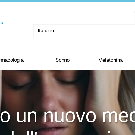
Scegli
una
lingua
rmacologia
Sonno
Melatonina
to un nuovo me