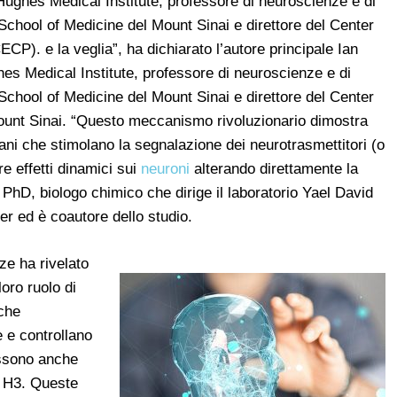
ughes Medical Institute, professore di neuroscienze e di
chool of Medicine del Mount Sinai e direttore del Center
CP). e la veglia”, ha dichiarato l’autore principale Ian
s Medical Institute, professore di neuroscienze e di
chool of Medicine del Mount Sinai e direttore del Center
ount Sinai. “Questo meccanismo rivoluzionario dimostra
iani che stimolano la segnalazione dei neurotrasmettitori (o
e effetti dinamici sui
neuroni
alterando direttamente la
PhD, biologo chimico che dirige il laboratorio Yael David
r ed è coautore dello studio.
ze ha rivelato
loro ruolo di
 che
e e controllano
ossono anche
re H3. Queste