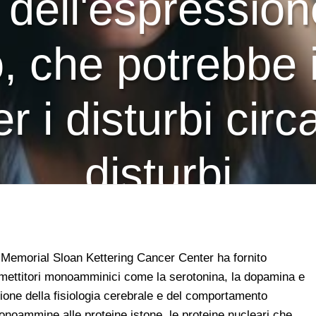
 dell'espression
o, che potrebbe 
r i disturbi circa
disturbi
l Memorial Sloan Kettering Cancer Center ha fornito
smettitori monoamminici come la serotonina, la dopamina e
zione della fisiologia cerebrale e del comportamento
onoammine alle proteine istone, le proteine nucleari che