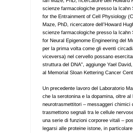
Ian Maze, PhD, ricercatore dell’Howard H
scienze farmacologiche presso la Icahn S
for the Entrainment of Cell Physiology (CE
Maze, PhD, ricercatore dell’Howard Hughe
scienze farmacologiche presso la Icahn S
for Neural Epigenome Engineering del M
per la prima volta come gli eventi circad
viceversa) nel cervello possano esercitar
struttura del DNA”, aggiunge Yael David, 
al Memorial Sloan Kettering Cancer Cente
Un precedente lavoro del Laboratorio Ma
che la serotonina e la dopamina, oltre al 
neurotrasmettitori – messaggeri chimici
trasmettono segnali tra le cellule nervos
una serie di funzioni corporee vitali – p
legarsi alle proteine istone, in particola