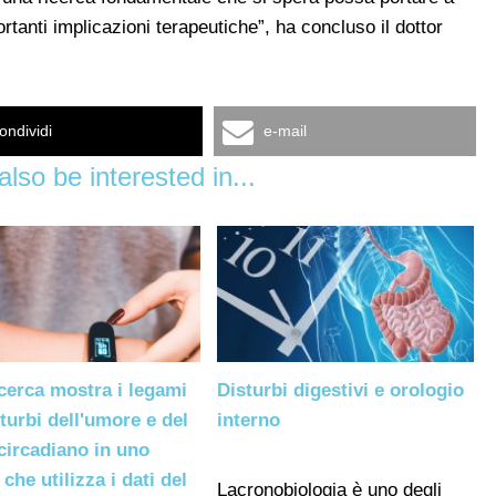
tanti implicazioni terapeutiche”, ha concluso il dottor
ondividi
e-mail
lso be interested in...
cerca mostra i legami
Disturbi digestivi e orologio
sturbi dell'umore e del
interno
circadiano in uno
 che utilizza i dati del
Lacronobiologia è uno degli