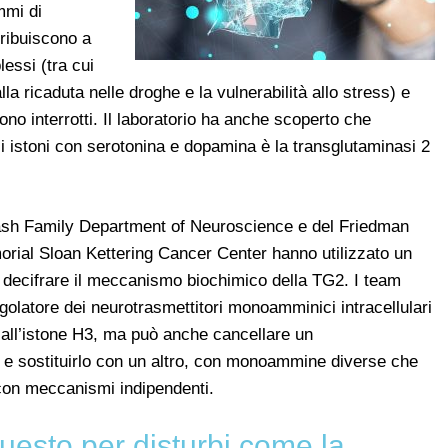
mmi di
ribuiscono a
essi (tra cui
alla ricaduta nelle droghe e la vulnerabilità allo stress) e
no interrotti. Il laboratorio ha anche scoperto che
i istoni con serotonina e dopamina è la transglutaminasi 2
l Nash Family Department of Neuroscience e del Friedman
morial Sloan Kettering Cancer Center hanno utilizzato un
r decifrare il meccanismo biochimico della TG2. I team
latore dei neurotrasmettitori monoamminici intracellulari
ll’istone H3, ma può anche cancellare un
e sostituirlo con un altro, con monoammine diverse che
 con meccanismi indipendenti.
uesto per disturbi come la