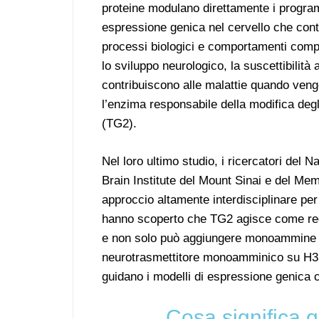
proteine modulano direttamente i progra
espressione genica nel cervello che cont
processi biologici e comportamenti compl
lo sviluppo neurologico, la suscettibilità 
contribuiscono alle malattie quando vengo
l’enzima responsabile della modifica degl
(TG2).
Nel loro ultimo studio, i ricercatori de
Brain Institute del Mount Sinai e del Me
approccio altamente interdisciplinare pe
hanno scoperto che TG2 agisce come rego
e non solo può aggiungere monoammine a
neurotrasmettitore monoamminico su H3 
guidano i modelli di espressione genica
Cosa significa q