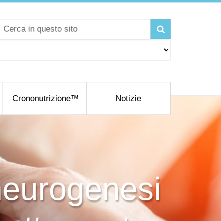
Crononutrizione™
Notizie
 neurogenesi