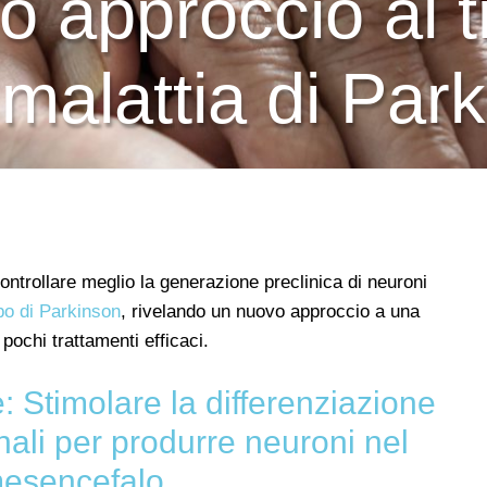
o approccio al 
 malattia di Par
ontrollare meglio la generazione preclinica di neuroni
o di Parkinson
, rivelando un nuovo approccio a una
pochi trattamenti efficaci.
: Stimolare la differenziazione
inali per produrre neuroni nel
esencefalo