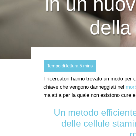
in un nuov
della
I ricercatori hanno trovato un modo per c
chiave che vengono danneggiati nel
morb
malattia per la quale non esistono cure e 
Un metodo efficiente
delle cellule stam
m