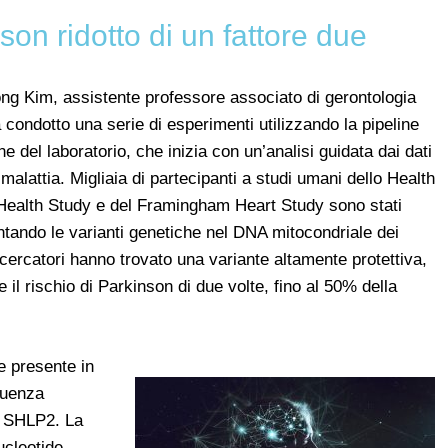
nson ridotto di un fattore due
ong Kim, assistente professore associato di gerontologia
ondotto una serie di esperimenti utilizzando la pipeline
e del laboratorio, che inizia con un’analisi guidata dai dati
a malattia. Migliaia di partecipanti a studi umani dello Health
Health Study e del Framingham Heart Study sono stati
tando le varianti genetiche nel DNA mitocondriale dei
ricercatori hanno trovato una variante altamente protettiva,
 il rischio di Parkinson di due volte, fino al 50% della
e presente in
quenza
di SHLP2. La
ucleotide