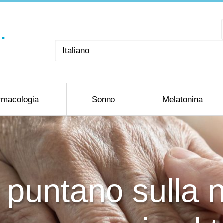
Scegli
una
lingua
rmacologia
Sonno
Melatonina
ri puntano sulla