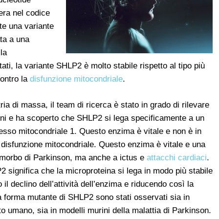
era nel codice
te una variante
ta a una
la
tati, la variante SHLP2 è molto stabile rispetto al tipo più
ontro la
disfunzione mitocondriale
.
ia di massa, il team di ricerca è stato in grado di rilevare
oni e ha scoperto che SHLP2 si lega specificamente a un
sso mitocondriale 1. Questo enzima è vitale e non è in
a disfunzione mitocondriale. Questo enzima è vitale e una
 morbo di Parkinson, ma anche a ictus e
attacchi cardiaci
.
2 significa che la microproteina si lega in modo più stabile
l declino dell’attività dell’enzima e riducendo così la
la forma mutante di SHLP2 sono stati osservati sia in
to umano, sia in modelli murini della malattia di Parkinson.