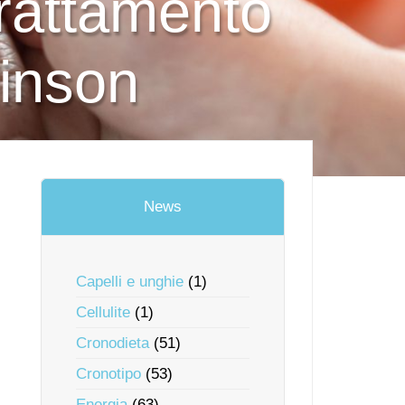
trattamento
kinson
News
Capelli e unghie
(1)
Cellulite
(1)
Cronodieta
(51)
Cronotipo
(53)
Energia
(63)