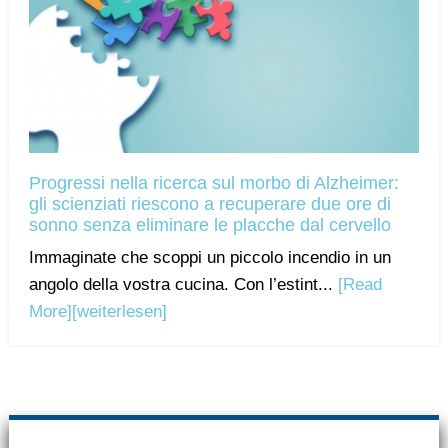
Progressi nella ricerca sul morbo di Alzheimer:
gli scienziati riescono a recuperare due ore di
sonno senza eliminare le placche dal cervello
Immaginate che scoppi un piccolo incendio in un
angolo della vostra cucina. Con l’estint...
[Read
More]
[weiterlesen]