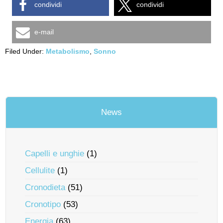
condividi
condividi
e-mail
Filed Under:
Metabolismo
,
Sonno
News
Capelli e unghie
(1)
Cellulite
(1)
Cronodieta
(51)
Cronotipo
(53)
Energia
(63)