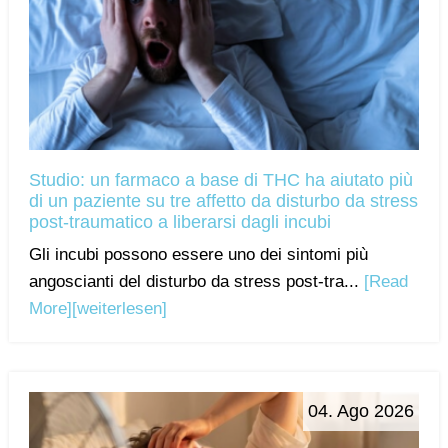
Studio: un farmaco a base di THC ha aiutato più
di un paziente su tre affetto da disturbo da stress
post-traumatico a liberarsi dagli incubi
Gli incubi possono essere uno dei sintomi più
angoscianti del disturbo da stress post-tra...
[Read
More]
[weiterlesen]
04. Ago 2026