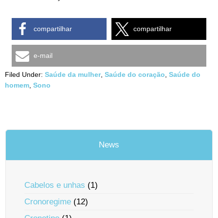
compartilhar
compartilhar
e-mail
Filed Under:
Saúde da mulher
,
Saúde do coração
,
Saúde do
homem
,
Sono
News
Cabelos e unhas
(1)
Cronoregime
(12)