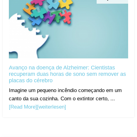
Avanço na doença de Alzheimer: Cientistas
recuperam duas horas de sono sem remover as
placas do cérebro
Imagine um pequeno incêndio começando em um
canto da sua cozinha. Com o extintor certo, ...
[Read More]
[weiterlesen]