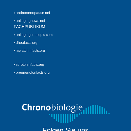
andromenopause.net
antiagingnews.net
FACHPUBLIKUM
antiagingconcepts.com
dheafacts.org
melatoninfacts.org
serotoninfacts.org
pregnenolonfacts.org
Folgen Sie uns