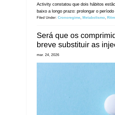
Activity constatou que dois hábitos est
baixo a longo prazo: prolongar o período 
Filed Under:
Cronoregime
,
Metabolismo
,
Ritm
Será que os comprimid
breve substituir as inj
mar. 24, 2026