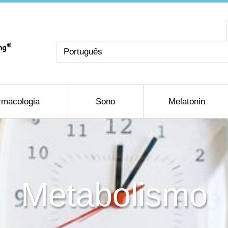
Escolha
um
idioma
rmacologia
Sono
Melatonin
Metabolismo