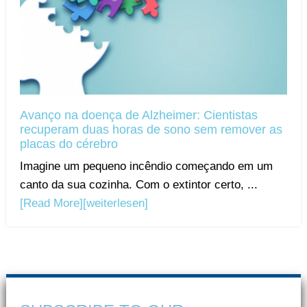
Avanço na doença de Alzheimer: Cientistas
recuperam duas horas de sono sem remover as
placas do cérebro
Imagine um pequeno incêndio começando em um
canto da sua cozinha. Com o extintor certo, ...
[Read More]
[weiterlesen]