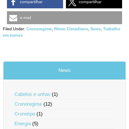
compartilhar
compartilhar
e-mail
Filed Under:
Cronoregime
,
Ritmo Circadiano
,
Sono
,
Trabalho
em turnos
News
Cabelos e unhas
(1)
Cronoregime
(12)
Cronotipo
(1)
Energia
(5)