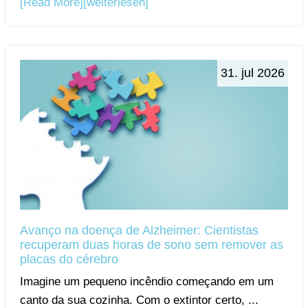
[Read More]
[weiterlesen]
31. jul 2026
Avanço na doença de Alzheimer: Cientistas
recuperam duas horas de sono sem remover as
placas do cérebro
Imagine um pequeno incêndio começando em um
canto da sua cozinha. Com o extintor certo, ...