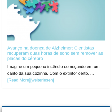
Avanço na doença de Alzheimer: Cientistas
recuperam duas horas de sono sem remover as
placas do cérebro
Imagine um pequeno incêndio começando em um
canto da sua cozinha. Com o extintor certo, ...
[Read More]
[weiterlesen]