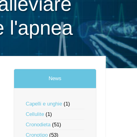
alleviare
e l'apnea
News
Capelli e unghie
(1)
Cellulite
(1)
Cronodieta
(51)
Cronotipo
(53)