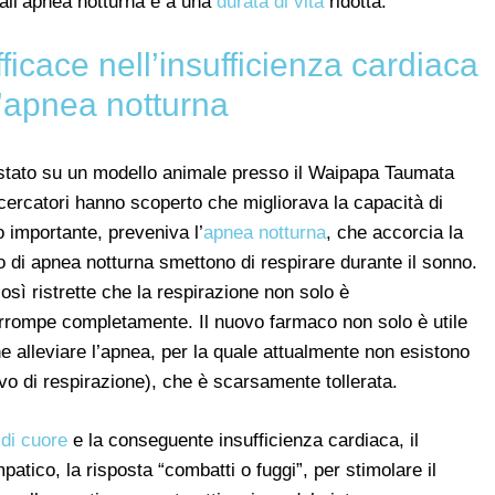
 all’apnea notturna e a una
durata di vita
ridotta.
icace nell’insufficienza cardiaca
l’apnea notturna
estato su un modello animale presso il Waipapa Taumata
icercatori hanno scoperto che migliorava la capacità di
 importante, preveniva l’
apnea notturna
, che accorcia la
o di apnea notturna smettono di respirare durante il sonno.
osì ristrette che la respirazione non solo è
nterrompe completamente. Il nuovo farmaco non solo è utile
e alleviare l’apnea, per la quale attualmente non esistono
ivo di respirazione), che è scarsamente tollerata.
 di cuore
e la conseguente insufficienza cardiaca, il
patico, la risposta “combatti o fuggi”, per stimolare il