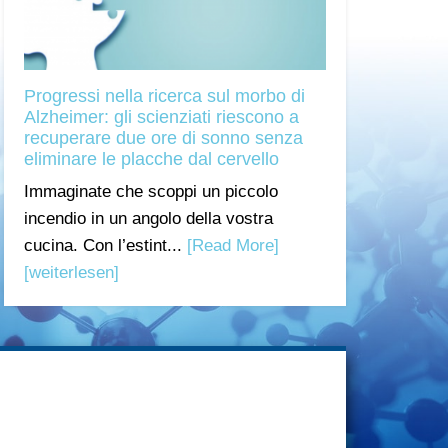
Progressi nella ricerca sul morbo di
Alzheimer: gli scienziati riescono a
recuperare due ore di sonno senza
eliminare le placche dal cervello
Immaginate che scoppi un piccolo
incendio in un angolo della vostra
cucina. Con l’estint...
[Read More]
[weiterlesen]