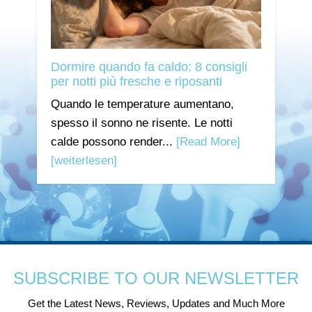
Dormire quando fa caldo: 8 consigli
per notti più fresche e riposanti
Quando le temperature aumentano,
spesso il sonno ne risente. Le notti
calde possono render...
[Read More]
[weiterlesen]
SUBSCRIBE TO OUR NEWSLETTER
Get the Latest News, Reviews, Updates and Much More