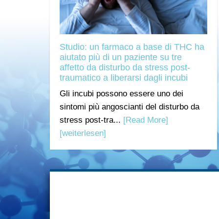
Studio: un farmaco a base di THC ha
aiutato più di un paziente su tre
affetto da disturbo da stress post-
traumatico a liberarsi dagli incubi
Gli incubi possono essere uno dei
sintomi più angoscianti del disturbo da
stress post-tra...
[Read More]
[weiterlesen]