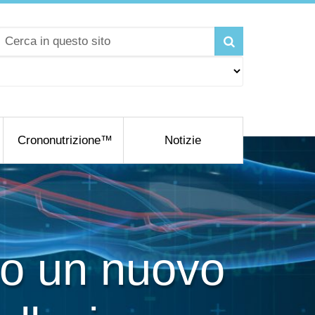
Crononutrizione™
Notizie
ndo un nuovo