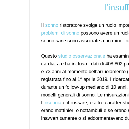
l’insu
Il
sonno
ristoratore svolge un ruolo impor
problemi di sonno
possono avere un ruolo 
sonno sane sono associate a un minor ris
Questo
studio osservazionale
ha esaminat
cardiaca e ha incluso i dati di 408.802 p
e 73 anni al momento dell’arruolamento (2
registrata fino al 1° aprile 2019. I ricerc
durante un follow-up mediano di 10 anni. I
modelli generali di sonno. Le misurazioni
l’
insonnia
e il russare, e altre caratteris
erano mattinieri o nottambuli e se erano 
inavvertitamente o si addormentavano dur