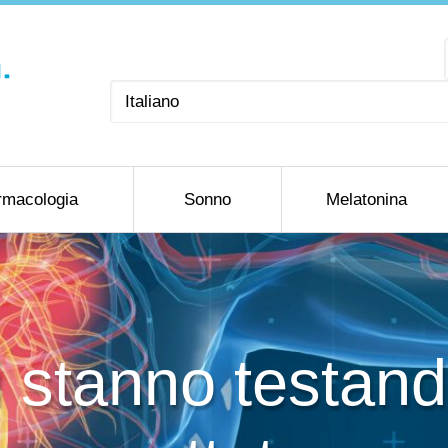
Scegli
una
lingua
rmacologia
Sonno
Melatonina
ri stanno testa