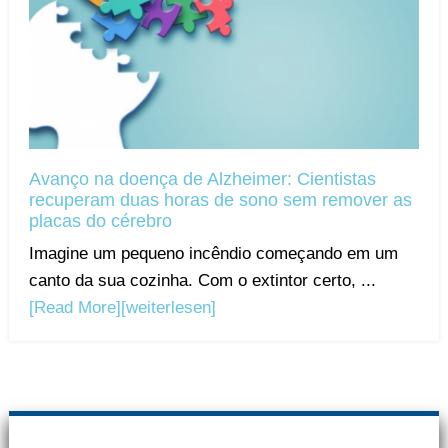
Avanço na doença de Alzheimer: Cientistas
recuperam duas horas de sono sem remover as
placas do cérebro
Imagine um pequeno incêndio começando em um
canto da sua cozinha. Com o extintor certo, ...
[Read More]
[weiterlesen]