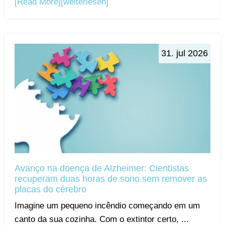
[Read More]
[weiterlesen]
31. jul 2026
Avanço na doença de Alzheimer: Cientistas
recuperam duas horas de sono sem remover as
placas do cérebro
Imagine um pequeno incêndio começando em um
canto da sua cozinha. Com o extintor certo, ...