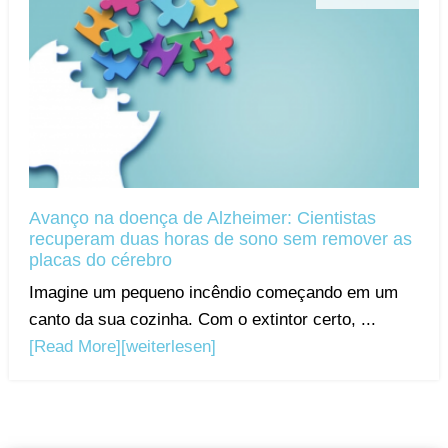
Avanço na doença de Alzheimer: Cientistas
recuperam duas horas de sono sem remover as
placas do cérebro
Imagine um pequeno incêndio começando em um
canto da sua cozinha. Com o extintor certo, ...
[Read More]
[weiterlesen]