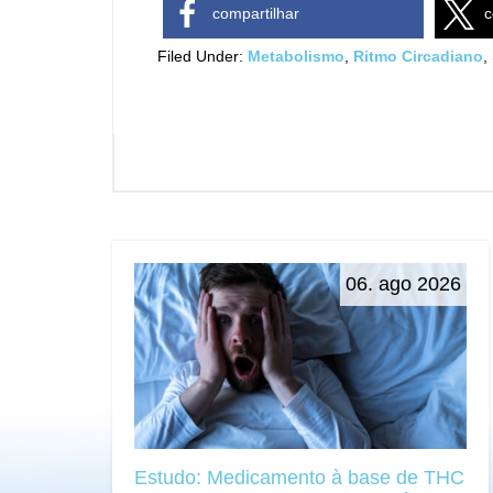
compartilhar
c
Filed Under:
Metabolismo
,
Ritmo Circadiano
,
06. ago 2026
Estudo: Medicamento à base de THC