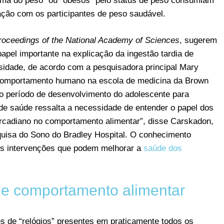
ima do peso” ou “obesos” pelo status de peso consumiam
ação com os participantes de peso saudável.
roceedings of the National Academy of Sciences
, sugerem
pel importante na explicação da ingestão tardia de
sidade, de acordo com a pesquisadora principal Mary
 comportamento humano na escola de medicina da Brown
do período de desenvolvimento do adolescente para
 de saúde ressalta a necessidade de entender o papel dos
circadiano no comportamento alimentar”, disse Carskadon,
quisa do Sono do Bradley Hospital. O conhecimento
eis intervenções que podem melhorar a
saúde dos
o e comportamento alimentar
es de “relógios” presentes em praticamente todos os