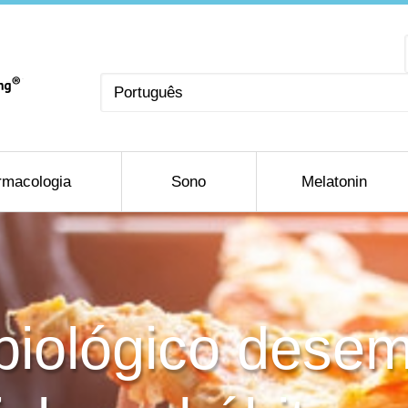
Escolha
um
idioma
rmacologia
Sono
Melatonin
 biológico des