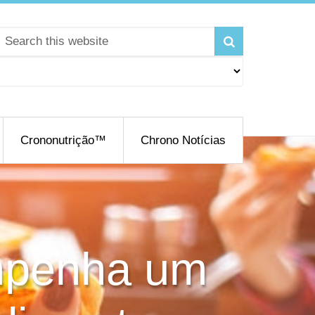
Crononutrição™
Chrono Notícias
empenha um