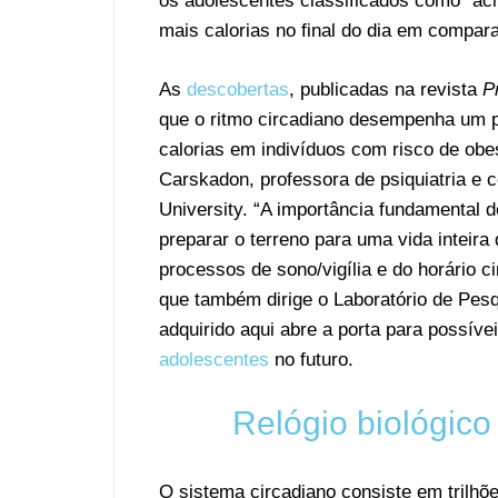
os adolescentes classificados como “ac
mais calorias no final do dia em compar
As
descobertas
, publicadas na revista
P
que o ritmo circadiano desempenha um pa
calorias em indivíduos com risco de obe
Carskadon, professora de psiquiatria e
University. “A importância fundamental 
preparar o terreno para uma vida inteira
processos de sono/vigília e do horário 
que também dirige o Laboratório de Pes
adquirido aqui abre a porta para possív
adolescentes
no futuro.
Relógio biológic
O sistema circadiano consiste em trilhõ