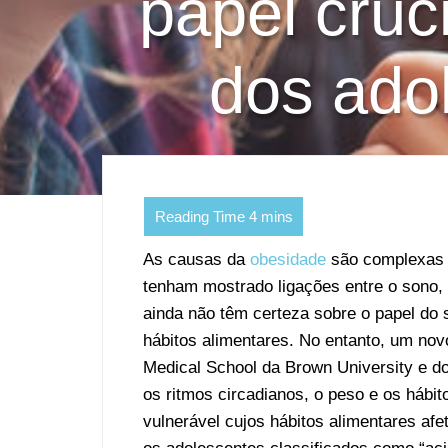
papel cruc
dos adol
As causas da
obesidade
são complexas e
tenham mostrado ligações entre o sono, 
ainda não têm certeza sobre o papel do s
hábitos alimentares. No entanto, um nov
Medical School da Brown University e d
os ritmos circadianos, o peso e os hábit
vulnerável cujos hábitos alimentares af