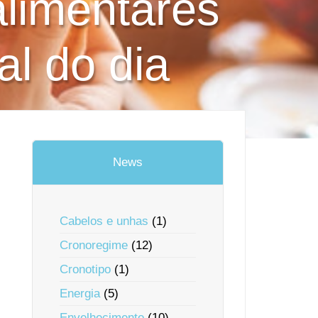
alimentares
al do dia
News
Cabelos e unhas
(1)
Cronoregime
(12)
Cronotipo
(1)
Energia
(5)
Envelhecimento
(10)