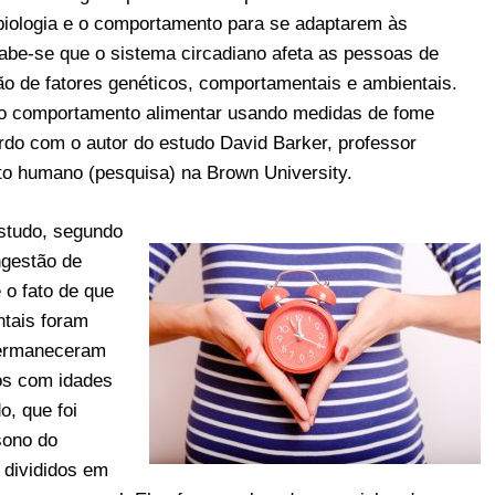
 biologia e o comportamento para se adaptarem às
Sabe-se que o sistema circadiano afeta as pessoas de
o de fatores genéticos, comportamentais e ambientais.
 o comportamento alimentar usando medidas de fome
ordo com o autor do estudo David Barker, professor
to humano (pesquisa) na Brown University.
estudo, segundo
ngestão de
 o fato de que
ntais foram
permaneceram
ios com idades
o, que foi
sono do
 divididos em