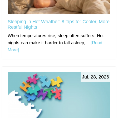
Sleeping in Hot Weather: 8 Tips for Cooler, More
Restful Nights
When temperatures rise, sleep often suffers. Hot
nights can make it harder to fall asleep,...
[Read
More]
Jul. 28, 2026