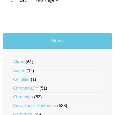
…
145
Next Page »
News
Altern
(61)
Augen
(12)
Cellulitis
(1)
Chronodiät™
(51)
Chronotyp
(53)
Circadianer Rhythmus
(538)
Darmflora
(25)