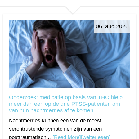
06. aug 2026
Onderzoek: medicatie op basis van THC hielp
meer dan een op de drie PTSS-patiënten om
van hun nachtmerries af te komen
Nachtmerries kunnen een van de meest
verontrustende symptomen zijn van een
posttraumatisch...
[Read More]
[weiterlesen]