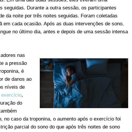
s seguidas. Durante a outra sessão, os participantes
e da noite por três noites seguidas. Foram coletadas
ã em cada ocasião. Após as duas intervenções de sono,
gue no último dia, antes e depois de uma sessão intensa
cadores nas
te a pressão
roponina, é
r de danos ao
s níveis de
o
exercício
,
duração do
e também
, no caso da troponina, o aumento após o exercício foi
trição parcial do sono do que após três noites de sono