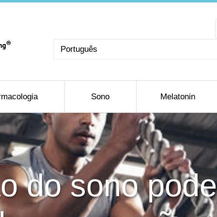
Escolha
um
idioma
rmacologia
Sono
Melatonin
o do sono pode 