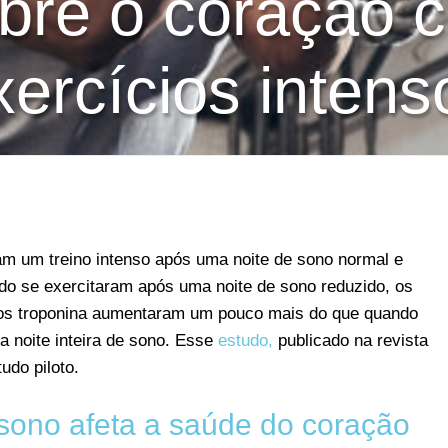
bre o coração 
xercícios intens
am um treino intenso após uma noite de sono normal e
do se exercitaram após uma noite de sono reduzido, os
cos troponina aumentaram um pouco mais do que quando
a noite inteira de sono. Esse
estudo,
publicado na revista
udo piloto.
ono afeta a saúde do coração