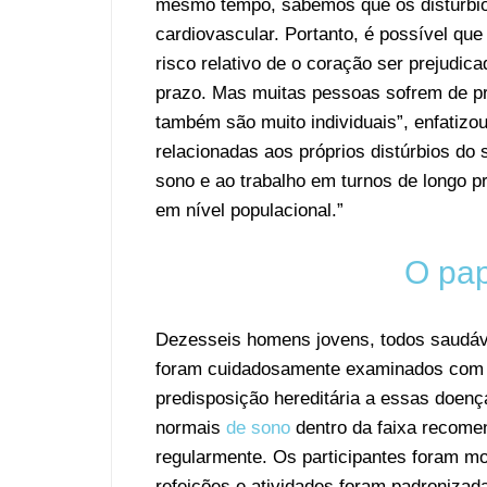
mesmo tempo, sabemos que os distúrbios
cardiovascular. Portanto, é possível qu
risco relativo de o coração ser prejudic
prazo. Mas muitas pessoas sofrem de pr
também são muito individuais”, enfatiz
relacionadas aos próprios distúrbios do 
sono e ao trabalho em turnos de longo p
em nível populacional.”
O pap
Dezesseis homens jovens, todos saudáve
foram cuidadosamente examinados com r
predisposição hereditária a essas doenç
normais
de sono
dentro da faixa recomen
regularmente. Os participantes foram m
refeições e atividades foram padroniza