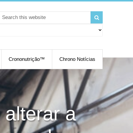
Crononutrição™
Chrono Notícias
alterar a