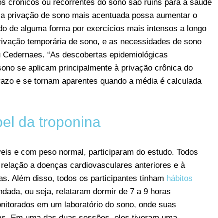
 crônicos ou recorrentes do sono são ruins para a saúde
e a privação de sono mais acentuada possa aumentar o
ado de alguma forma por exercícios mais intensos a longo
ivação temporária de sono, e as necessidades de sono
ou Cedernaes. “As descobertas epidemiológicas
sono se aplicam principalmente à privação crônica do
razo e se tornam aparentes quando a média é calculada
el da troponina
is e com peso normal, participaram do estudo. Todos
elação a doenças cardiovasculares anteriores e à
as. Além disso, todos os participantes tinham
hábitos
dada, ou seja, relataram dormir de 7 a 9 horas
onitorados em um laboratório do sono, onde suas
das. Em uma das duas sessões, eles tiveram uma