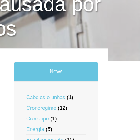
causada por
os
News
Cabelos e unhas
(1)
Cronoregime
(12)
Cronotipo
(1)
Energia
(5)
Envelhecimento
(10)