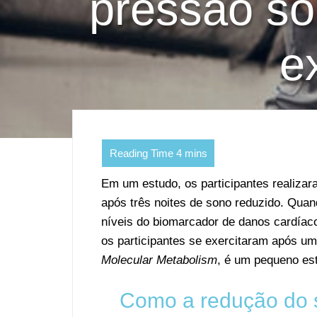
pressão so
e
Em um estudo, os participantes realizar
após três noites de sono reduzido. Quan
níveis do biomarcador de danos cardía
os participantes se exercitaram após um
Molecular Metabolism
, é um pequeno est
Como a redução do s