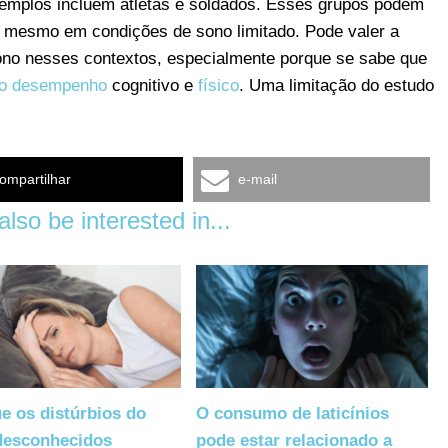
emplos incluem atletas e soldados. Esses grupos podem
s, mesmo em condições de sono limitado. Pode valer a
sono nesses contextos, especialmente porque se sabe que
o desempenho
cognitivo e
físico
. Uma limitação do estudo
ompartilhar
e-mail
lso be interested in...
e os distúrbios do
O consumo de laticínios
desconhecidos
pode estar relacionado a