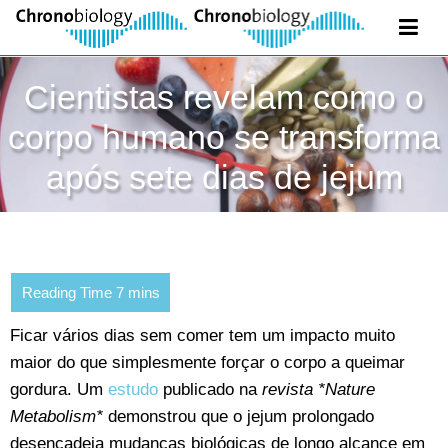
Cientistas revelam como o
corpo humano se transforma
após sete dias de jejum
Ficar vários dias sem comer tem um impacto muito
maior do que simplesmente forçar o corpo a queimar
gordura. Um
estudo
publicado na
revista *Nature
Metabolism*
demonstrou que o jejum prolongado
desencadeia mudanças biológicas de longo alcance em