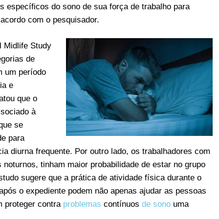
 específicos do sono de sua força de trabalho para
 acordo com o pesquisador.
 Midlife Study
egorias de
m um período
ia e
atou que o
ssociado à
que se
de para
ia diurna frequente. Por outro lado, os trabalhadores com
 noturnos, tinham maior probabilidade de estar no grupo
studo sugere que a prática de atividade física durante o
ho após o expediente podem não apenas ajudar as pessoas
m proteger contra
problemas
contínuos
de sono
uma