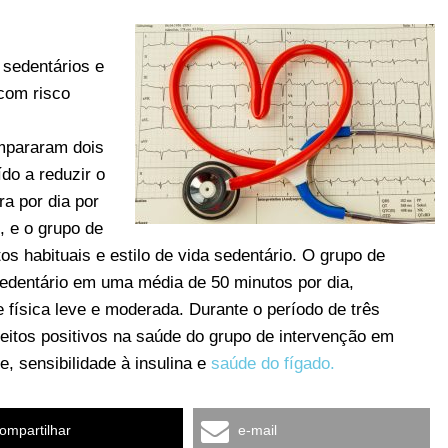
 sedentários e
 com risco
mpararam dois
ído a reduzir o
a por dia por
, e o grupo de
tos habituais e estilo de vida sedentário. O grupo de
sedentário em uma média de 50 minutos por dia,
 física leve e moderada. Durante o período de três
itos positivos na saúde do grupo de intervenção em
, sensibilidade à insulina e
saúde do fígado.
ompartilhar
e-mail