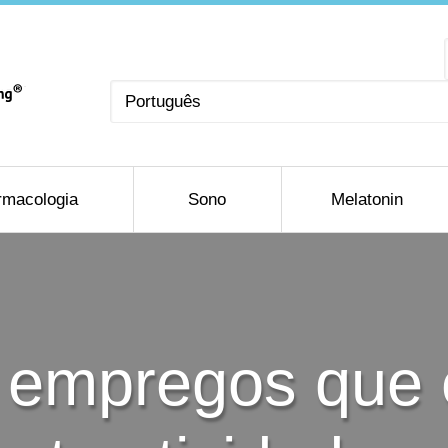
Escolha
um
idioma
rmacologia
Sono
Melatonin
 empregos que 