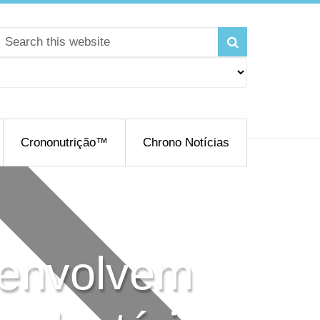
Crononutrição™
Chrono Notícias
envolvem