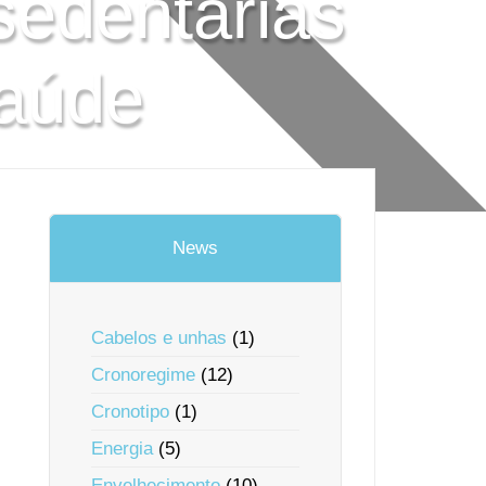
sedentárias
saúde
News
Cabelos e unhas
(1)
Cronoregime
(12)
Cronotipo
(1)
Energia
(5)
Envelhecimento
(10)