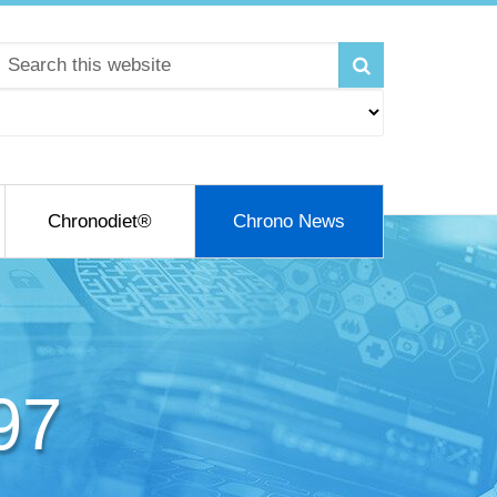
Chronodiet®
Chrono News
97