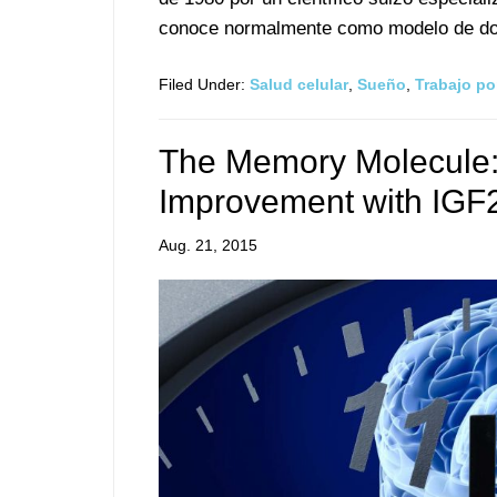
conoce normalmente como modelo de dos 
Filed Under:
Salud celular
,
Sueño
,
Trabajo po
The Memory Molecule
Improvement with IGF
Aug. 21, 2015