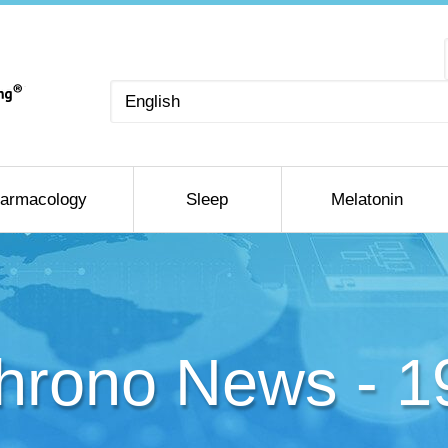
Choose
a
language
armacology
Sleep
Melatonin
hrono News - 1