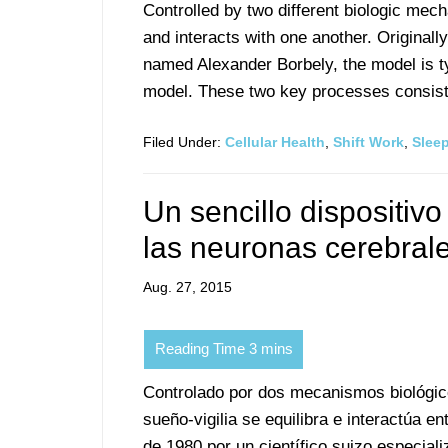
Controlled by two different biologic mec
and interacts with one another. Originall
named Alexander Borbely, the model is t
model. These two key processes consist
Filed Under:
Cellular Health
,
Shift Work
,
Slee
Un sencillo dispositiv
las neuronas cerebrale
Aug. 27, 2015
Controlado por dos mecanismos biológico
sueño-vigilia se equilibra e interactúa e
de 1980 por un científico suizo especial