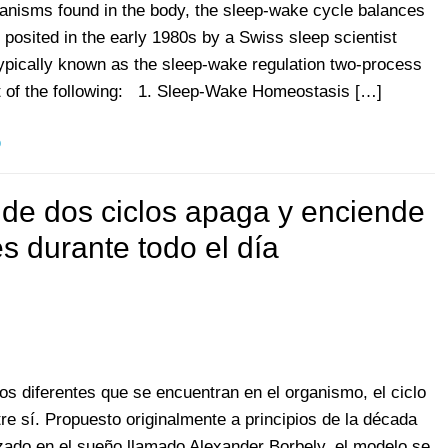
hanisms found in the body, the sleep-wake cycle balances
y posited in the early 1980s by a Swiss sleep scientist
ypically known as the sleep-wake regulation two-process
 of the following: 1. Sleep-Wake Homeostasis […]
p
o de dos ciclos apaga y enciende
s durante todo el día
s diferentes que se encuentran en el organismo, el ciclo
ntre sí. Propuesto originalmente a principios de la década
izado en el sueño llamado Alexander Borbely, el modelo se